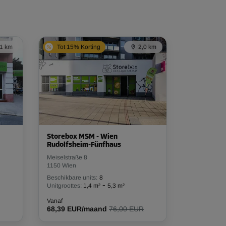
,1 km
Tot 15% Korting
2,0 km
Storebox MSM - Wien
Rudolfsheim-Fünfhaus
Meiselstraße 8
1150 Wien
Beschikbare units:
8
-
Unitgroottes:
1,4 m²
5,3 m²
Vanaf
68,39 EUR/maand
76,00 EUR