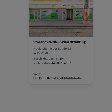
Storebox WON - Wien Ottakring
Neulerchenfelder Straße 62
1160 Wien
Beschikbare units:
20
-
Unitgroottes:
2,3 m²
13 m²
Vanaf
88,19 EUR/maand
98,00 EUR