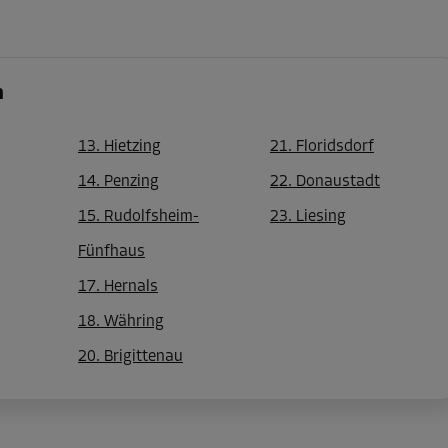
n
13. Hietzing
21. Floridsdorf
14. Penzing
22. Donaustadt
15. Rudolfsheim-
23. Liesing
Fünfhaus
17. Hernals
18. Währing
20. Brigittenau