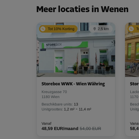
Meer locaties in Wenen
Tot 10% Korting
2,5 km
T
Storebox WWK - Wien Währing
Stor
Kreuzgasse 70
Lack
1180 Wien
1170
Beschikbare units:
13
Besch
-
Unitgroottes:
1,2 m²
11,4 m²
Unitg
Vanaf
Vana
48,59 EUR/maand
54,00 EUR
58,