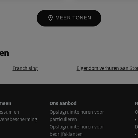
MEER TONEN
ren
Franchising
Eigendom verhuren aan Sto
meen
Ons aanbod
R
essum en
Opslagruimte huren voor
O
vensbescherming
particulieren
Opslagruimte huren voor
D
bedrijfsklanten