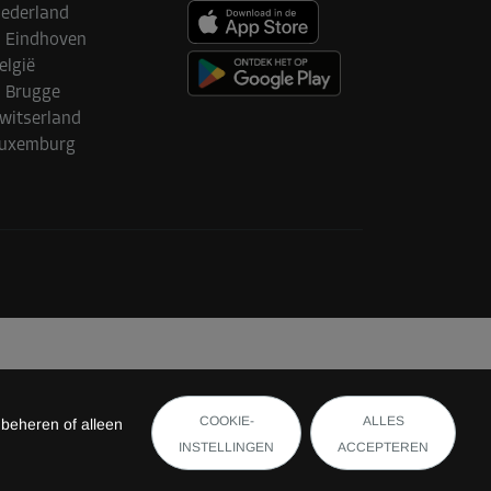
ederland
Eindhoven
elgië
Brugge
witserland
uxemburg
COOKIE-
ALLES
 beheren of alleen
INSTELLINGEN
ACCEPTEREN