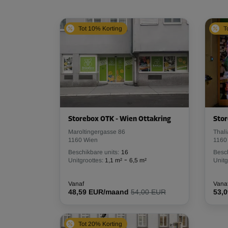
Tot 10% Korting
T
Storebox OTK - Wien Ottakring
Stor
Maroltingergasse 86
Thali
1160 Wien
1160
Beschikbare units:
16
Besch
-
Unitgroottes:
1,1 m²
6,5 m²
Unitg
Vanaf
Vana
48,59 EUR/maand
54,00 EUR
53,
Tot 20% Korting