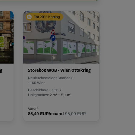
Tot 20% Korting
ng
Storebox WOB - Wien Ottakring
Neulerchenfelder Straße 90
1160 Wien
Beschikbare units:
7
-
Unitgroottes:
2 m²
5,1 m²
Vanaf
85,49 EUR/maand
95,00 EUR