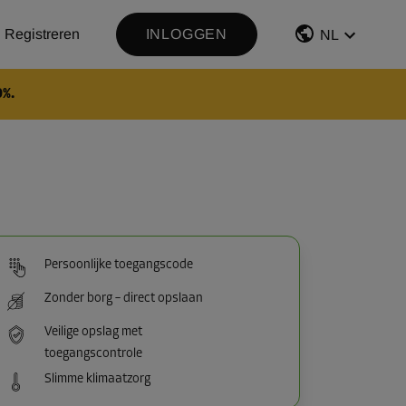
Registreren
INLOGGEN
NL
0%.
Persoonlijke toegangscode
Zonder borg – direct opslaan
Veilige opslag met
toegangscontrole
Slimme klimaatzorg