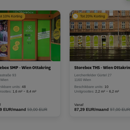
ot 10% Korting
Tot 20% Korting
ebox SMP - Wien Ottakring
Storebox THS - Wien Ottakri
astraße 93
Lerchenfelder Gürtel 27
 Wien
1160 Wien
ikbare units:
48
Beschikbare units:
10
-
-
roottes:
1,6 m²
8,4 m²
Unitgroottes:
2,2 m²
6,2 m²
f
Vanaf
09 EUR/maand
59,00 EUR
87,29 EUR/maand
97,00 EUR