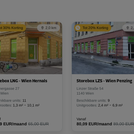
ot 30% Korting
2,0 km
Tot 20% Korting
2
ebox LNG - Wien Hernals
Storebox LZS - Wien Penzing
nergasse 27
Linzer Straße 54
 Wien
1140 Wien
ikbare units:
11
Beschikbare units:
9
-
-
roottes:
1,3 m²
10,1 m²
Unitgroottes:
2,4 m²
6,9 m²
f
Vanaf
49 EUR/maand
65,00 EUR
80,09 EUR/maand
89,00 EUR