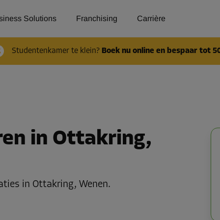
siness Solutions
Franchising
Carrière
Studentenkamer te klein?
Boek nu online en bespaar tot 5
en in Ottakring,
caties in Ottakring, Wenen.