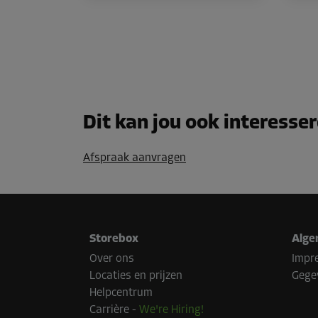
Dit kan jou ook interesse
Afspraak aanvragen
Storebox
Alge
Over ons
Impr
Locaties en prijzen
Gege
Helpcentrum
Carrière
-
We're Hiring!