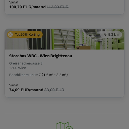
Vanaf
100,79 EUR/maand
112,00 EUR
Tot 20% Korting
5,3 km
Storebox WBG - Wien Brigittenau
Greiseneckergasse 3
1200 Wien
Beschikbare units:
7
(
1,6 m²
-
8,2 m²
)
Vanaf
74,69 EUR/maand
83,00 EUR