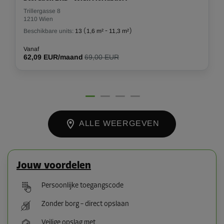
Trillergasse 8
1210 Wien
Beschikbare units:
13
(
1,6 m²
-
11,3 m²
)
Vanaf
62,09 EUR/maand
69,00 EUR
ALLE WEERGEVEN
Jouw voordelen
Persoonlijke toegangscode
Zonder borg – direct opslaan
Veilige opslag met