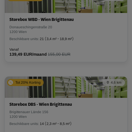
Storebox WBD - Wien Brigittenau
Donaueschingenstraße 20
1200 Wien
Beschikbare units:
21
(
3,4 m²
-
18,9 m²
)
Vanaf
139,49 EUR/maand
155,00 EUR
Tot 20% Korting
4,6 km
Storebox DBS - Wien Brigittenau
Brigittenauer Lände 156
1200 Wien
Beschikbare units:
14
(
2,3 m²
-
8,5 m²
)