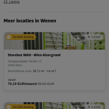
23. Liesing
Meer locaties in Wenen
Tot 20% Korting
5,8 km
Storebox WAH - Wien Alsergrund
Heiligenstädter Straße 12
1090 Wien
Beschikbare units:
38
(
2 m²
-
14 m²
)
Vanaf
79,19 EUR/maand
99,00 EUR
Tot 20% Korting
4,4 km