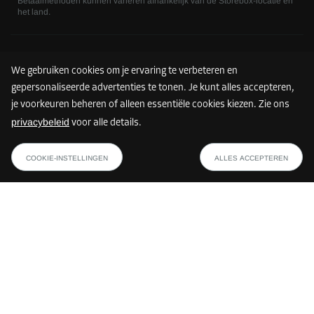
Betaalmethoden kunnen variëren afhankelijk van de Storebox-locatie en
het land.
Volg ons
We gebruiken cookies om je ervaring te verbeteren en
gepersonaliseerde advertenties te tonen. Je kunt alles accepteren,
je voorkeuren beheren of alleen essentiële cookies kiezen. Zie ons
privacybeleid
voor alle details.
COOKIE-INSTELLINGEN
ALLES ACCEPTEREN
©
2026
Storebox Holding GmbH