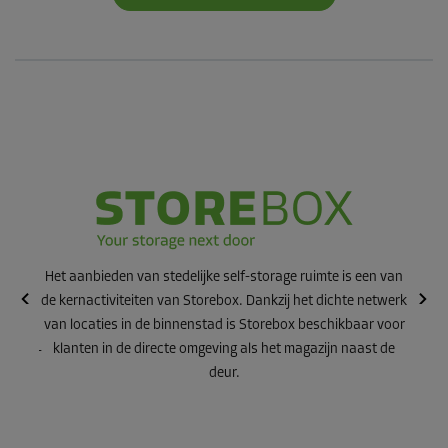
uctuur
delijke
an de
ingen
Het aanbieden van stedelijke self-storage ruimte is een van
Met m
de kernactiviteiten van Storebox. Dankzij het dichte netwerk
b/pick-
een v
van locaties in de binnenstad is Storebox beschikbaar voor
heeft 
klanten in de directe omgeving als het magazijn naast de
b/drop-
Gree
deur.
ge-
steunt
er