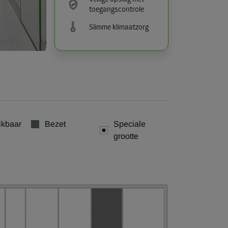
toegangscontrole
Slimme klimaatzorg
ikbaar
Bezet
Speciale
grootte