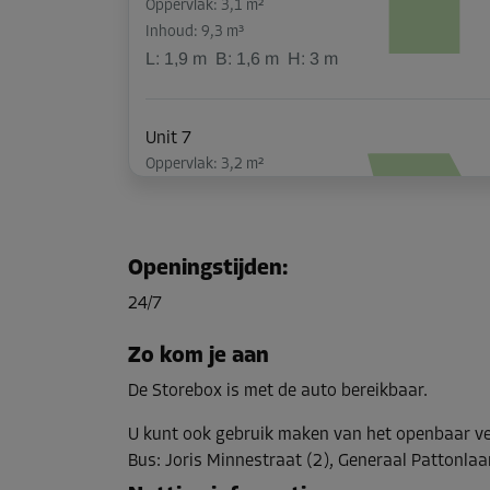
Oppervlak: 3,1 m²
Inhoud: 9,3 m³
L:
1,9
m
B:
1,6
m
H:
3
m
Unit 7
Oppervlak: 3,2 m²
Inhoud: 9,6 m³
L:
3
m
B:
1,1
m
H:
3
m
Openingstijden
:
Unit 8
24/7
Oppervlak: 3,5 m²
Inhoud: 10,5 m³
Zo kom je aan
L:
2,8
m
B:
1,3
m
H:
3
m
De Storebox is met de auto bereikbaar.
U kunt ook gebruik maken van het openbaar v
Unit 9
Bus
:
Joris Minnestraat (2), Generaal Pattonlaa
Oppervlak: 3,7 m²