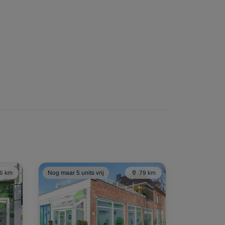
6 km
Nog maar 5 units vrij
79 km