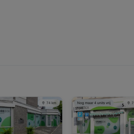
Vanaf
298,00 EUR/maand
Vanaf
309,00 EUR/maand
74 km
Nog maar 4 units vrij
7
Vanaf
140,00 EUR/maand