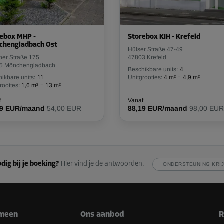
ebox MHP -
Storebox KIH - Krefeld
chengladbach Ost
Vanaf
Hülser Straße 47-49
123,00 EUR/maand
her Straße 175
47803 Krefeld
5 Mönchengladbach
Beschikbare units:
4
-
ikbare units:
11
Unitgroottes:
4 m²
4,9 m²
-
roottes:
1,6 m²
13 m²
f
Vanaf
59 EUR/maand
54,00 EUR
88,19 EUR/maand
98,00 EUR
Vanaf
108,00 EUR/maand
dig bij je boeking?
Hier vind je de antwoorden.
ONDERSTEUNING KRI
Vanaf
126,00 EUR/maand
meen
Ons aanbod
R