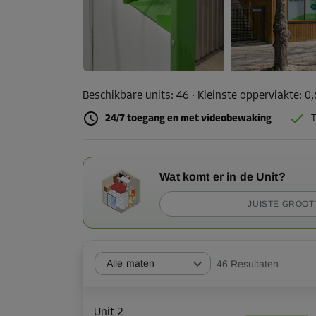
Beschikbare units:
46
· Kleinste oppervlakte
:
0
24/7 toegang en met videobewaking
T
Wat komt er in de Unit?
JUISTE GROOT
Alle maten
46
Resultaten
Unit 2