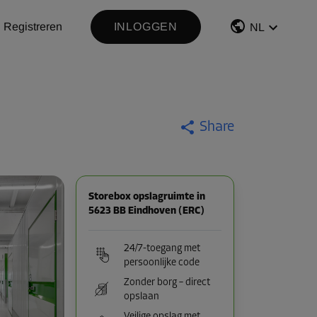
Registreren
INLOGGEN
NL
Share
Storebox opslagruimte in
5623 BB Eindhoven (ERC)
24/7-toegang met
persoonlijke code
Zonder borg – direct
opslaan
Veilige opslag met