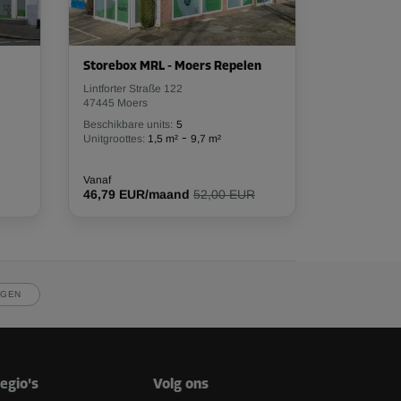
Storebox MRL - Moers Repelen
Lintforter Straße 122
47445 Moers
Beschikbare units:
5
-
Unitgroottes:
1,5 m²
9,7 m²
Vanaf
46,79 EUR/maand
52,00 EUR
JGEN
egio's
Volg ons