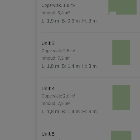
Oppervlak: 1,8 m²
Inhoud: 5,4 m³
L:
1,9
m
B:
0,9
m
H:
3
m
Unit 3
Oppervlak: 2,5 m²
Inhoud: 7,5 m³
L:
1,8
m
B:
1,4
m
H:
3
m
Unit 4
Oppervlak: 2,6 m²
Inhoud: 7,8 m³
L:
1,8
m
B:
1,4
m
H:
3
m
Unit 5