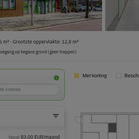
,6 m²
·
Grootste oppervlakte
:
12,8 m²
oegang op begane grond (geen trappen)
Met korting
Besch
TE VINDEN
Vanaf
83,00 EUR/maand