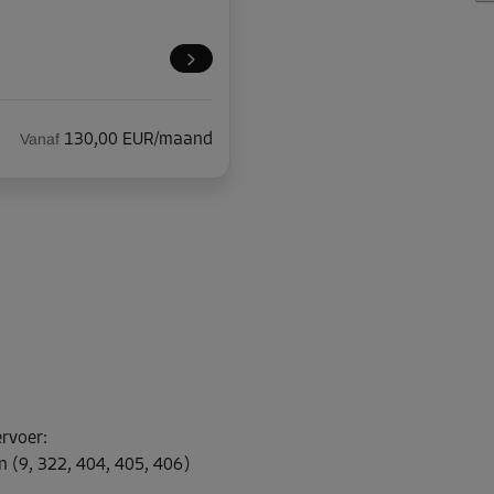
Vanaf
130,00 EUR/maand
Vanaf
140,00 EUR/maand
ervoer
:
Vanaf
147,00 EUR/maand
n (9, 322, 404, 405, 406)