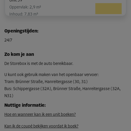
Unit 39
Oppervlak: 2,9 m²
Inhoud: 7,83 m³
L:
2,5
m
B:
1,16
m
H:
2,7
m
Openingstijden
:
-10%
24/7
Vanaf
104,00 EUR/maand
Zo kom je aan
93,59 EUR/maand
De Storebox is met de auto bereikbaar.
U kunt ook gebruik maken van het openbaar vervoer
:
Tram
:
Brünner Straße, Hanreitergasse (30, 31)
Unit 19
Bus
:
Schippergasse (32A), Brünner Straße, Hanreitergasse (32A,
Oppervlak: 2,1 m²
N31)
Inhoud: 5,67 m³
Nuttige informatie
:
L:
1,8
m
B:
1,17
m
H:
2,7
m
Hoe en wanneer kan ik een unit boeken?
-10%
Kan ik de coupé bekijken voordat ik boek?
Vanaf