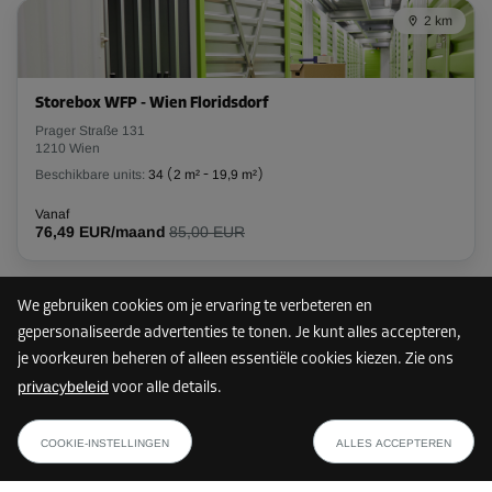
2 km
L:
2,5
m
B:
1,16
m
H:
2,7
m
-10%
Storebox WFP - Wien Floridsdorf
Vanaf
Prager Straße 131
104,00 EUR/maand
1210 Wien
93,59 EUR/maand
Beschikbare units:
34
(
2 m²
-
19,9 m²
)
Vanaf
76,49 EUR/maand
85,00 EUR
Unit 37
Oppervlak: 2,9 m²
Inhoud: 7,83 m³
We gebruiken cookies om je ervaring te verbeteren en
3 km
gepersonaliseerde advertenties te tonen. Je kunt alles accepteren,
L:
2,5
m
B:
1,16
m
H:
2,7
m
je voorkeuren beheren of alleen essentiële cookies kiezen. Zie ons
privacybeleid
voor alle details.
-10%
Storebox WFL - Wien Floridsdorf
vanaf
TOON PLAN
Leopoldauer Straße 166
Vanaf
64,79 EUR/maand
COOKIE-INSTELLINGEN
ALLES ACCEPTEREN
1210 Wien
104,00 EUR/maand
Beschikbare units:
23
(
1,5 m²
-
9,3 m²
)
93,59 EUR/maand