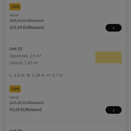
-10%
Vanaf
259,00 EUR/maand
233,09 EUR/maand
Unit 33
Oppervlak: 2,9 m²
Inhoud: 7,83 m³
L:
2,5
m
B:
1,16
m
H:
2,7
m
-10%
Vanaf
104,00 EUR/maand
93,59 EUR/maand