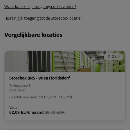
79,00 EUR/maand
Waar kan ik mijn toegangscodes vinden?
71,09 EUR/maand
Hoe krijg ik toegang tot de Storebox-locatie?
Unit 28
Vergelijkbare locaties
Oppervlak: 5,4 m²
Inhoud: 14,58 m³
2 km
L:
2,5
m
B:
2,16
m
H:
2,7
m
-10%
Storebox BRS - Wien Floridsdorf
Vanaf
Trillergasse 8
173,00 EUR/maand
1210 Wien
155,69 EUR/maand
Beschikbare units:
13
(
1,6 m²
-
11,3 m²
)
Vanaf
62,09 EUR/maand
69,00 EUR
Unit 34
Oppervlak: 2,9 m²
Inhoud: 7,83 m³