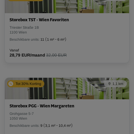
Storebox TST - Wien Favoriten
Triester Straße 1B
1100 Wien
Beschikbare units:
11
(
1 m²
-
6 m²
)
Vanaf
28,79 EUR/maand
32,00 EUR
Tot 30% Korting
1,1 km
Storebox PGG - Wien Margareten
Grohgasse 5-7
1050 Wien
Beschikbare units:
9
(
3,1 m²
-
10,4 m²
)