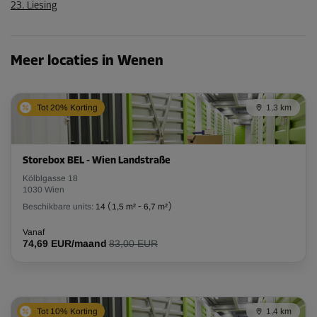
23. Liesing
Meer locaties in Wenen
Tot 20% Korting
1,3 km
Storebox BEL - Wien Landstraße
Kölblgasse 18
1030 Wien
Beschikbare units:
14
(
1,5 m²
-
6,7 m²
)
Vanaf
74,69 EUR/maand
83,00 EUR
Tot 10% Korting
1,4 km