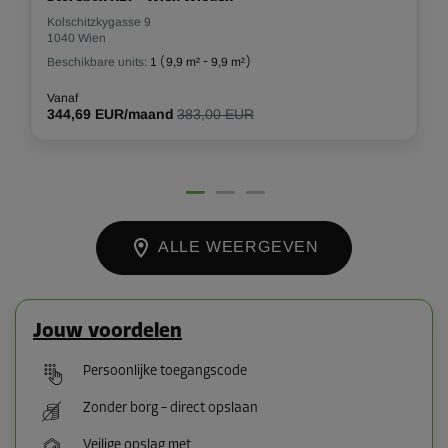
Kolschitzkygasse 9
1040 Wien
Beschikbare units:
1
(
9,9 m²
-
9,9 m²
)
Vanaf
344,69 EUR/maand
383,00 EUR
ALLE WEERGEVEN
Jouw voordelen
Persoonlijke toegangscode
Zonder borg – direct opslaan
Veilige opslag met