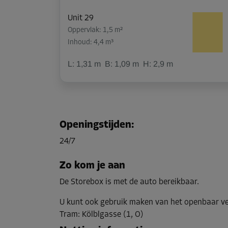
Unit 29
Oppervlak: 1,5 m²
Inhoud: 4,4 m³
L:
1,31
m
B:
1,09
m
H:
2,9
m
Unit 31
Oppervlak: 5,2 m²
Openingstijden
:
Inhoud: 15,1 m³
24/7
L:
3,51
m
B:
1,25
m
H:
2,9
m
Zo kom je aan
De Storebox is met de auto bereikbaar.
Unit 37
Oppervlak: 3,2 m²
U kunt ook gebruik maken van het openbaar v
Inhoud: 9,3 m³
Tram
:
Kölblgasse (1, O)