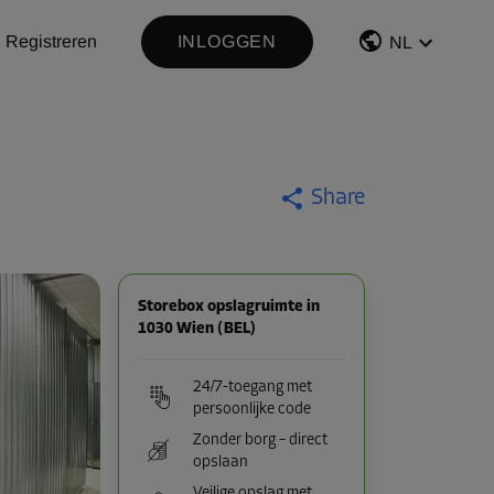
Registreren
INLOGGEN
NL
Share
Storebox opslagruimte in
1030 Wien (BEL)
24/7-toegang met
persoonlijke code
Zonder borg – direct
opslaan
Veilige opslag met