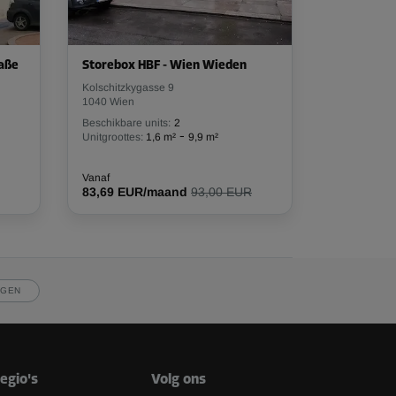
aße
Storebox HBF - Wien Wieden
Kolschitzkygasse 9
1040 Wien
Beschikbare units:
2
-
Unitgroottes:
1,6 m²
9,9 m²
Vanaf
83,69 EUR/maand
93,00 EUR
JGEN
egio's
Volg ons