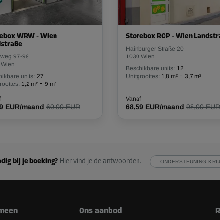
Vanaf
199,79 EUR/maand
rebox WRW - Wien
Storebox ROP - Wien Landstr
dstraße
Hainburger Straße 20
weg 97-99
1030 Wien
-10%
 Wien
Beschikbare units:
12
-
ikbare units:
27
Unitgroottes:
1,8 m²
3,7 m²
118,00 EUR/maand
-
roottes:
1,2 m²
9 m²
Vanaf
106,19 EUR/maand
f
Vanaf
99 EUR/maand
60,00 EUR
68,59 EUR/maand
98,00 EUR
-20%
270,00 EUR/maand
dig bij je boeking?
Hier vind je de antwoorden.
ONDERSTEUNING KRI
Vanaf
215,99 EUR/maand
meen
Ons aanbod
R