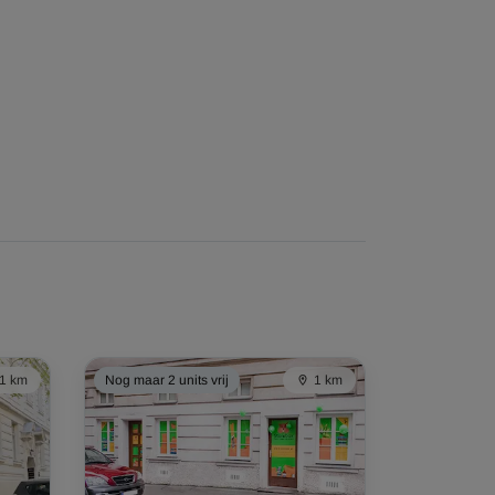
1 km
Nog maar 2 units vrij
1 km