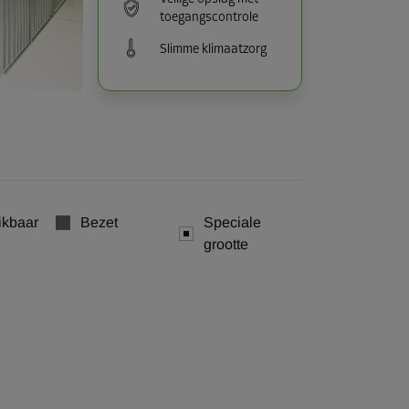
toegangscontrole
Slimme klimaatzorg
ikbaar
Bezet
Speciale
grootte