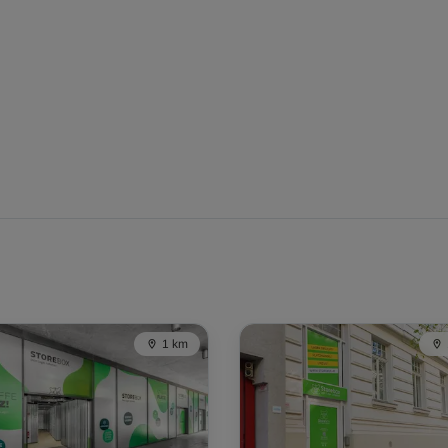
-10%
132,00 EUR/maand
Vanaf
118,79 EUR/maand
-10%
163,00 EUR/maand
Vanaf
146,69 EUR/maand
1 km
-10%
222,00 EUR/maand