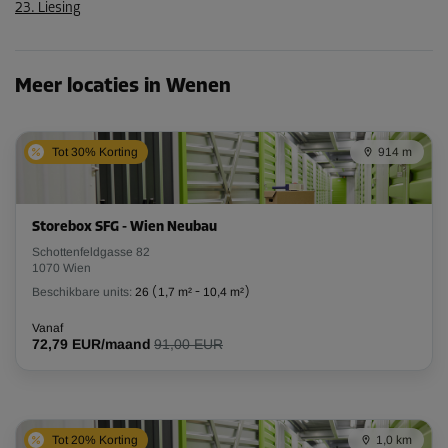
23. Liesing
Meer locaties in Wenen
Tot 30% Korting
914 m
Storebox SFG - Wien Neubau
Schottenfeldgasse 82
1070 Wien
Beschikbare units:
26
(
1,7 m²
-
10,4 m²
)
Vanaf
72,79 EUR/maand
91,00 EUR
Tot 20% Korting
1,0 km