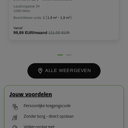
Laudongasse 34
1080 Wien
Beschikbare units:
1
(
1,9 m²
-
1,9 m²
)
Vanaf
99,89 EUR/maand
111,00 EUR
ALLE WEERGEVEN
Jouw voordelen
Persoonlijke toegangscode
Zonder borg – direct opslaan
Veilige opslag met