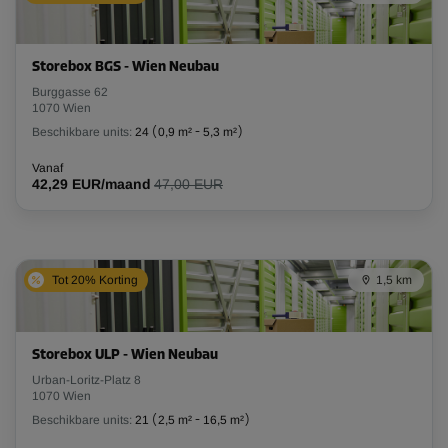
Storebox BGS - Wien Neubau
Burggasse 62
1070 Wien
Beschikbare units:
24
(
0,9 m²
-
5,3 m²
)
Vanaf
42,29 EUR/maand
47,00 EUR
Tot 20% Korting
1,5 km
Storebox ULP - Wien Neubau
Urban-Loritz-Platz 8
1070 Wien
Beschikbare units:
21
(
2,5 m²
-
16,5 m²
)