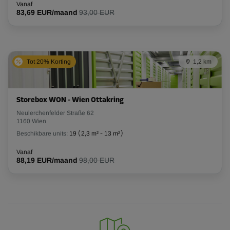
Vanaf
83,69 EUR/maand
93,00 EUR
Tot 20% Korting
1,2 km
Storebox WON - Wien Ottakring
Neulerchenfelder Straße 62
1160 Wien
Beschikbare units:
19
(
2,3 m²
-
13 m²
)
Vanaf
88,19 EUR/maand
98,00 EUR