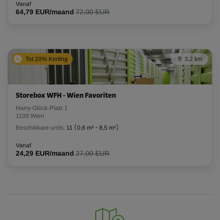
Vanaf
64,79 EUR/maand
72,00 EUR
Tot 20% Korting
3,2 km
Storebox WFH - Wien Favoriten
Harry-Glück-Platz 1
1100 Wien
Beschikbare units:
11
(
0,6 m²
-
8,5 m²
)
Vanaf
24,29 EUR/maand
27,00 EUR