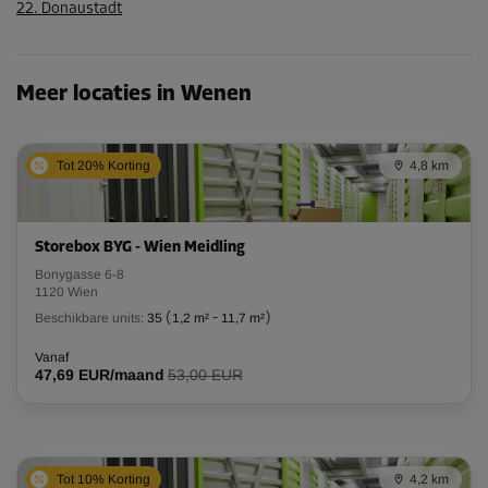
22. Donaustadt
Meer locaties in Wenen
Tot 20% Korting
4,8 km
Storebox BYG - Wien Meidling
Bonygasse 6-8
1120 Wien
Beschikbare units:
35
(
1,2 m²
-
11,7 m²
)
Vanaf
47,69 EUR/maand
53,00 EUR
Tot 10% Korting
4,2 km