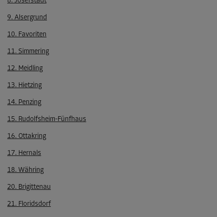
8. Josefstadt
9. Alsergrund
10. Favoriten
11. Simmering
12. Meidling
13. Hietzing
14. Penzing
15. Rudolfsheim-Fünfhaus
16. Ottakring
17. Hernals
18. Währing
20. Brigittenau
21. Floridsdorf