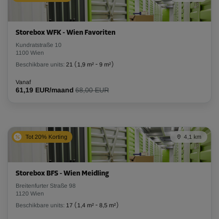
Storebox WFK - Wien Favoriten
Kundratstraße 10
1100 Wien
Beschikbare units:
21
(
1,9 m²
-
9 m²
)
Vanaf
61,19 EUR/maand
68,00 EUR
Tot 20% Korting
4,1 km
Storebox BFS - Wien Meidling
Breitenfurter Straße 98
1120 Wien
Beschikbare units:
17
(
1,4 m²
-
8,5 m²
)