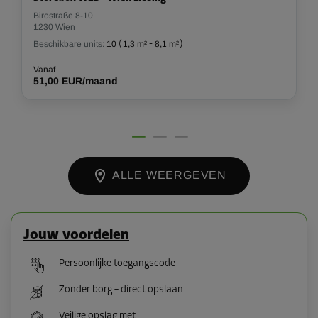
Birostraße 8-10
1230 Wien
Beschikbare units:
10
(
1,3 m²
-
8,1 m²
)
Vanaf
51,00 EUR/maand
ALLE WEERGEVEN
Jouw voordelen
Persoonlijke toegangscode
Zonder borg – direct opslaan
Veilige opslag met