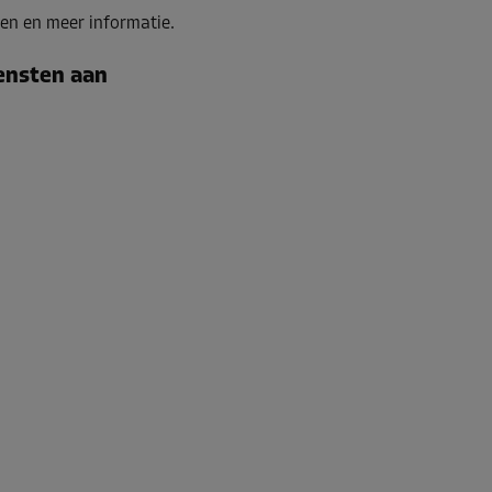
en en meer informatie.
iensten aan
Vanaf
151,00 EUR/maand
Vanaf
138,00 EUR/maand
Vanaf
51,00 EUR/maand