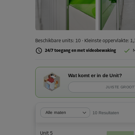
Beschikbare units:
10
· Kleinste oppervlakte
:
1
24/7 toegang en met videobewaking
M
Wat komt er in de Unit?
JUISTE GROOT
Alle maten
10
Resultaten
Unit 5