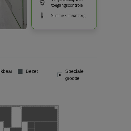
toegangscontrole
Slimme klimaatzorg
ikbaar
Bezet
Speciale
grootte