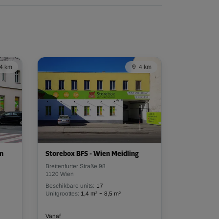
4 km
4 km
en
Storebox BFS - Wien Meidling
Breitenfurter Straße 98
1120 Wien
Beschikbare units:
17
-
Unitgroottes:
1,4 m²
8,5 m²
Vanaf