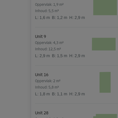
Oppervlak: 1,9 m²
Inhoud: 5,5 m³
L:
1,6
m
B:
1,2
m
H:
2,9
m
Unit 9
Oppervlak: 4,3 m²
Inhoud: 12,5 m³
L:
2,9
m
B:
1,5
m
H:
2,9
m
Unit 16
Oppervlak: 2 m²
Inhoud: 5,8 m³
L:
1,8
m
B:
1,1
m
H:
2,9
m
Unit 28