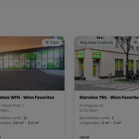
3 km
Nog maar 1 unit vrij
ebox WFH - Wien Favoriten
Storebox TRS - Wien Favorit
-Glück-Platz 1
Knöllgasse 41
 Wien
1100 Wien
ikbare units:
11
Beschikbare units:
1
-
-
roottes:
0,6 m²
8,5 m²
Unitgroottes:
3 m²
3 m²
f
Vanaf