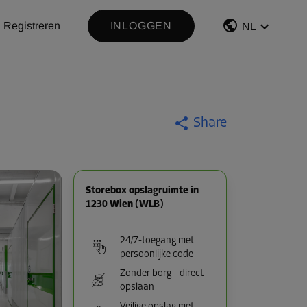
Registreren
INLOGGEN
NL
Share
Storebox opslagruimte in
1230 Wien (WLB)
24/7-toegang met
persoonlijke code
Zonder borg – direct
opslaan
Veilige opslag met