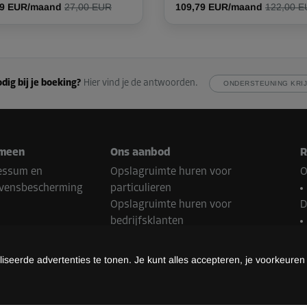
29 EUR/maand
27,00 EUR
109,79 EUR/maand
122,00 
dig bij je boeking?
Hier vind je de antwoorden.
ONDERSTEUNING KRI
meen
Ons aanbod
R
essum en
Opslagruimte huren voor
O
vensbescherming
particulieren
Opslagruimte huren voor
D
bedrijfsklanten
Franchisepartner worden
N
Onroerend goed Contact
seerde advertenties te tonen. Je kunt alles accepteren, je voorkeuren
B
almethoden
Z