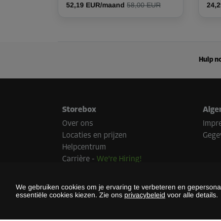
52,19 EUR/maand
58,00 EUR
24,
Hulp no
Storebox
Alge
Over ons
Impr
Locaties en prijzen
Gege
Helpcentrum
Carrière
-
We're Hiring!
Pers
Duurzaamheid
We gebruiken cookies om je ervaring te verbeteren en gepersonali
essentiële cookies kiezen. Zie ons
privacybeleid
voor alle details.
Beta