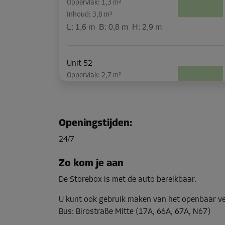
Oppervlak: 1,3 m²
Inhoud: 3,8 m³
L:
1,6
m
B:
0,8
m
H:
2,9
m
Unit 52
Oppervlak: 2,7 m²
Inhoud: 7,8 m³
L:
2,3
m
B:
1,2
m
H:
2,9
m
Openingstijden
:
Unit 56
24/7
Oppervlak: 1,3 m²
Inhoud: 3,8 m³
Zo kom je aan
L:
1,2
m
B:
1,1
m
H:
2,9
m
De Storebox is met de auto bereikbaar.
U kunt ook gebruik maken van het openbaar v
Unit 61
Bus
:
Birostraße Mitte (17A, 66A, 67A, N67)
Oppervlak: 8,1 m²