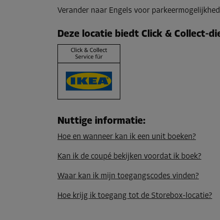
Inhoud: 23,5 m³
Verander naar Engels voor parkeermogelijkhed
L:
4,1
m
B:
2
m
H:
2,9
m
Deze locatie biedt Click & Collect-d
Unit 68
Oppervlak: 4,6 m²
Inhoud: 13,3 m³
L:
3,2
m
B:
1,4
m
H:
2,9
m
Nuttige informatie
:
Unit 69
Hoe en wanneer kan ik een unit boeken?
Oppervlak: 4,1 m²
Inhoud: 11,9 m³
Kan ik de coupé bekijken voordat ik boek?
L:
3,2
m
B:
1,3
m
H:
2,9
m
Waar kan ik mijn toegangscodes vinden?
Hoe krijg ik toegang tot de Storebox-locatie?
Unit 73
Oppervlak: 1,3 m²