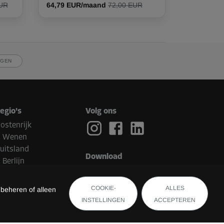
EUR
64,79 EUR/maand
72,00 EUR
JGEN
egio's
Volg ons
ostenrijk
Wenen
uitsland
Download
Berlijn
ederland
Eindhoven
COOKIE-
ALLES
 beheren of alleen
elgië
INSTELLINGEN
ACCEPTEREN
Brugge
witserland