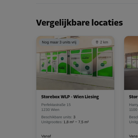
Inhoud: 3,8 m³
L:
1,5
m
B:
0,9
m
H:
2,9
m
Vergelijkbare locaties
Nog maar 3 units vrij
2 km
Storebox WLP - Wien Liesing
Stor
Perfektastraße 15
Harry
1230 Wien
1100
Beschikbare units:
3
Besch
-
Unitgroottes:
1,8 m²
7,5 m²
Unitg
Vanaf
Vana