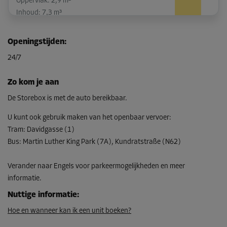
Oppervlak: 2,9 m²
Inhoud: 7,3 m³
L:
2,1
m
B:
1,4
m
H:
2,5
m
Openingstijden
:
-10%
24/7
Vanaf
99,00 EUR/maand
Zo kom je aan
89,09 EUR/maand
De Storebox is met de auto bereikbaar.
U kunt ook gebruik maken van het openbaar vervoer
:
Tram
:
Davidgasse (1)
Unit 13
Bus
:
Martin Luther King Park (7A), Kundratstraße (N62)
Oppervlak: 4,6 m²
Inhoud: 11,5 m³
Verander naar Engels voor parkeermogelijkheden en meer
L:
2,2
m
B:
2,1
m
H:
2,5
m
informatie.
Nuttige informatie
:
-10%
Hoe en wanneer kan ik een unit boeken?
Vanaf
146,00 EUR/maand