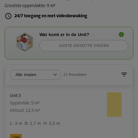
Grootste oppervlakte
:
9 m²
24/7 toegang en met videobewaking
Wat komt er in de Unit?
JUISTE GROOTTE VINDEN
Alle maten
21
Resultaten
Unit 3
Oppervlak: 5 m²
Inhoud: 12,5 m³
L:
3
m
B:
1,7
m
H:
2,5
m
-10%