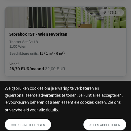
L:
2
m
B:
1,2
m
H:
2,5
m
476,1 m
-10%
Vanaf
84,00 EUR/maand
Storebox TST - Wien Favoriten
75,59 EUR/maand
Triester Straße 1B
1100 Wien
Beschikbare units:
11
(
1 m²
-
6 m²
)
Unit 18
Vanaf
Oppervlak: 2,4 m²
28,79 EUR/maand
32,00 EUR
Inhoud: 6 m³
L:
2
m
B:
1,2
m
H:
2,5
m
We gebruiken cookies om je ervaring te verbeteren en
1 km
gepersonaliseerde advertenties te tonen. Je kunt alles accepteren,
-10%
je voorkeuren beheren of alleen essentiële cookies kiezen. Zie ons
Vanaf
privacybeleid
voor alle details.
84,00 EUR/maand
Storebox WFH - Wien Favoriten
vanaf
75,59 EUR/maand
TOON PLAN
Harry-Glück-Platz 1
61,19 EUR/maand
COOKIE-INSTELLINGEN
ALLES ACCEPTEREN
1100 Wien