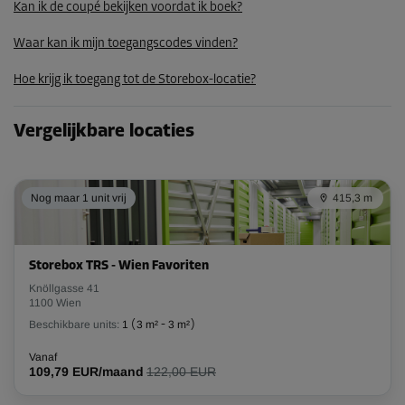
Kan ik de coupé bekijken voordat ik boek?
131,39 EUR/maand
Waar kan ik mijn toegangscodes vinden?
Hoe krijg ik toegang tot de Storebox-locatie?
Unit 15
Oppervlak: 2,4 m²
Inhoud: 6 m³
Vergelijkbare locaties
L:
2
m
B:
1,2
m
H:
2,5
m
Nog maar 1 unit vrij
415,3 m
-10%
Vanaf
84,00 EUR/maand
Storebox TRS - Wien Favoriten
75,59 EUR/maand
Knöllgasse 41
1100 Wien
Beschikbare units:
1
(
3 m²
-
3 m²
)
Unit 17
Vanaf
Oppervlak: 2,4 m²
109,79 EUR/maand
122,00 EUR
Inhoud: 6 m³