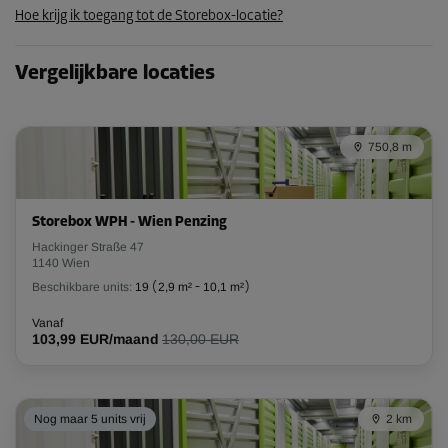
Hoe krijg ik toegang tot de Storebox-locatie?
125,99 EUR/maand
Vergelijkbare locaties
Unit 44
Oppervlak: 4,3 m²
Inhoud: 12 m³
750,8 m
L:
2,3
m
B:
1,9
m
H:
2,8
m
Storebox WPH - Wien Penzing
-10%
Hackinger Straße 47
Vanaf
1140 Wien
156,00 EUR/maand
Beschikbare units:
19
(
2,9 m²
-
10,1 m²
)
140,39 EUR/maand
Vanaf
103,99 EUR/maand
130,00 EUR
Unit 51
Oppervlak: 9,1 m²
Nog maar 5 units vrij
2 km
Inhoud: 25,5 m³