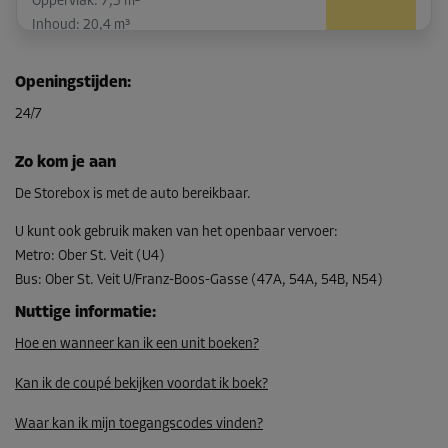
Oppervlak: 7,3 m²
Inhoud: 20,4 m³
L:
3
m
B:
2,4
m
H:
2,8
m
Openingstijden
:
-10%
24/7
Vanaf
221,00 EUR/maand
Zo kom je aan
198,89 EUR/maand
De Storebox is met de auto bereikbaar.
U kunt ook gebruik maken van het openbaar vervoer
:
Metro
:
Ober St. Veit (U4)
Unit 32
Bus
:
Ober St. Veit U/Franz-Boos-Gasse (47A, 54A, 54B, N54)
Oppervlak: 3,7 m²
Inhoud: 10,4 m³
Nuttige informatie
:
Hoe en wanneer kan ik een unit boeken?
L:
3,1
m
B:
1,2
m
H:
2,8
m
Kan ik de coupé bekijken voordat ik boek?
-10%
Vanaf
Waar kan ik mijn toegangscodes vinden?
140,00 EUR/maand