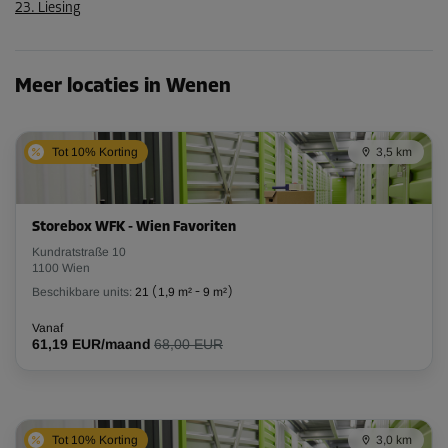
23. Liesing
Meer locaties in Wenen
Tot 10% Korting
3,5 km
Storebox WFK - Wien Favoriten
Kundratstraße 10
1100 Wien
Beschikbare units:
21
(
1,9 m²
-
9 m²
)
Vanaf
61,19 EUR/maand
68,00 EUR
Tot 10% Korting
3,0 km