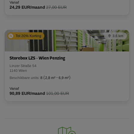
Vanaf
24,29 EUR/maand
27,00 EUR
Tot 20% Korting
3,6 km
Storebox LZS - Wien Penzing
Linzer Straße 54
1140 Wien
Beschikbare units:
8
(
2,8 m²
-
6,9 m²
)
Vanaf
90,89 EUR/maand
101,00 EUR