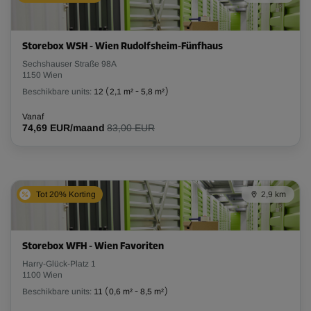
Storebox WSH - Wien Rudolfsheim-Fünfhaus
Sechshauser Straße 98A
1150 Wien
Beschikbare units:
12
(
2,1 m²
-
5,8 m²
)
Vanaf
74,69 EUR/maand
83,00 EUR
Tot 20% Korting
2,9 km
Storebox WFH - Wien Favoriten
Harry-Glück-Platz 1
1100 Wien
Beschikbare units:
11
(
0,6 m²
-
8,5 m²
)