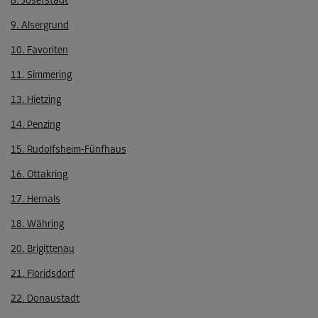
8. Josefstadt
9. Alsergrund
10. Favoriten
11. Simmering
13. Hietzing
14. Penzing
15. Rudolfsheim-Fünfhaus
16. Ottakring
17. Hernals
18. Währing
20. Brigittenau
21. Floridsdorf
22. Donaustadt