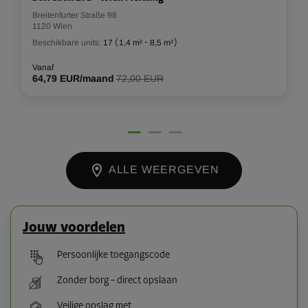
Breitenfurter Straße 98
1120 Wien
Beschikbare units:
17
(
1,4 m²
-
8,5 m²
)
Vanaf
64,79 EUR/maand
72,00 EUR
ALLE WEERGEVEN
Jouw voordelen
Persoonlijke toegangscode
Zonder borg – direct opslaan
Veilige opslag met