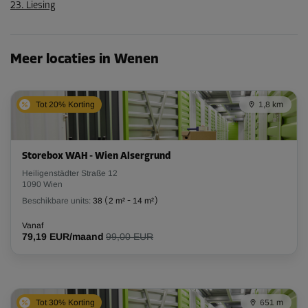
23. Liesing
Meer locaties in Wenen
Tot 20% Korting
1,8 km
Storebox WAH - Wien Alsergrund
Heiligenstädter Straße 12
1090 Wien
Beschikbare units:
38
(
2 m²
-
14 m²
)
Vanaf
79,19 EUR/maand
99,00 EUR
Tot 30% Korting
651 m