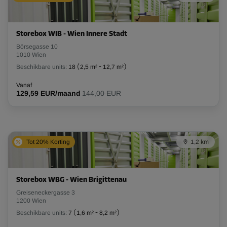
Storebox WIB - Wien Innere Stadt
Börsegasse 10
1010 Wien
Beschikbare units:
18
(
2,5 m²
-
12,7 m²
)
Vanaf
129,59 EUR/maand
144,00 EUR
Tot 20% Korting
1,2 km
Storebox WBG - Wien Brigittenau
Greiseneckergasse 3
1200 Wien
Beschikbare units:
7
(
1,6 m²
-
8,2 m²
)