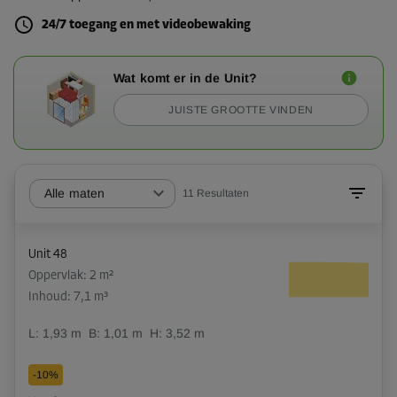
24/7 toegang en met videobewaking
Wat komt er in de Unit?
JUISTE GROOTTE VINDEN
Alle maten
11
Resultaten
Unit 48
Oppervlak: 2 m²
Inhoud: 7,1 m³
L:
1,93
m
B:
1,01
m
H:
3,52
m
-10%