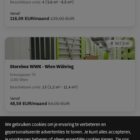
Beschikbare units:
4
(
3,6 m²
-
8,5 m²
)
-10%
Vanaf
116,09 EUR/maand
129,00 EUR
Vanaf
337,00 EUR/maand
303,29 EUR/maand
567,3 m
Unit 7
Oppervlak: 2,6 m²
Storebox WWK - Wien Währing
Inhoud: 9,2 m³
Kreuzgasse 70
1180 Wien
L:
2,36
m
B:
1,07
m
H:
3,52
m
Beschikbare units:
13
(
1,2 m²
-
11,4 m²
)
Vanaf
-10%
48,59 EUR/maand
54,00 EUR
Vanaf
121,00 EUR/maand
108,89 EUR/maand
We gebruiken cookies om je ervaring te verbeteren en
Nog maar 5 units vrij
890,1 m
gepersonaliseerde advertenties te tonen. Je kunt alles accepteren,
je voorkeuren beheren of alleen essentiële cookies kiezen. Zie ons