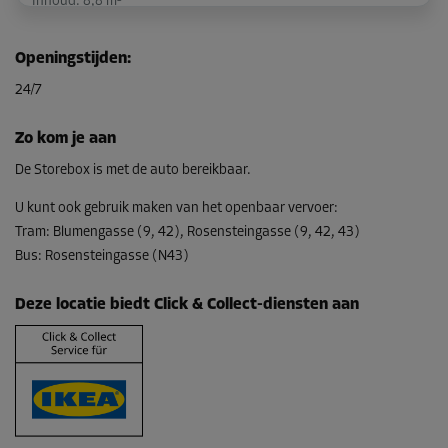
Inhoud: 8,8 m³
L:
0,91
m
B:
2,71
m
H:
3,5
m
Openingstijden
:
-10%
24/7
Vanaf
118,00 EUR/maand
Zo kom je aan
106,19 EUR/maand
De Storebox is met de auto bereikbaar.
U kunt ook gebruik maken van het openbaar vervoer
:
Tram
:
Blumengasse (9, 42), Rosensteingasse (9, 42, 43)
Unit 26
Bus
:
Rosensteingasse (N43)
Oppervlak: 2,1 m²
Inhoud: 7,4 m³
Deze locatie biedt Click & Collect-diensten aan
L:
1,21
m
B:
1,68
m
H:
3,5
m
-10%
Vanaf
101,00 EUR/maand
90,89 EUR/maand