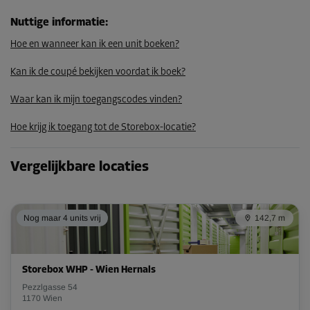
Nuttige informatie
:
Hoe en wanneer kan ik een unit boeken?
Unit 41
Oppervlak: 2,5 m²
Kan ik de coupé bekijken voordat ik boek?
Inhoud: 8,8 m³
Waar kan ik mijn toegangscodes vinden?
L:
2,34
m
B:
1,05
m
H:
3,52
m
Hoe krijg ik toegang tot de Storebox-locatie?
-10%
Vanaf
Vergelijkbare locaties
118,00 EUR/maand
106,19 EUR/maand
Nog maar 4 units vrij
142,7 m
Unit 44
Oppervlak: 10,1 m²
Storebox WHP - Wien Hernals
Inhoud: 38,3 m³
Pezzlgasse 54
1170 Wien
L:
4,67
m
B:
2,03
m
H:
3,79
m