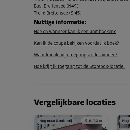
Bus
:
Breitensee (N49)
Trein
:
Breitensee (S 45)
Nuttige informatie
:
Hoe en wanneer kan ik een unit boeken?
Kan ik de coupé bekijken voordat ik boek?
Waar kan ik mijn toegangscodes vinden?
Hoe krijg ik toegang tot de Storebox-locatie?
Vergelijkbare locaties
Nog maar 8 units vrij
617,3 m
Nog m