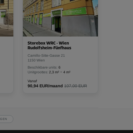
Storebox WRC - Wien
Rudolfsheim-Fünfhaus
Camillo-Sitte-Gasse 21
1150 Wien
Beschikbare units:
6
-
Unitgroottes:
2,3 m²
4 m²
Vanaf
90,94 EUR/maand
107,00 EUR
JGEN