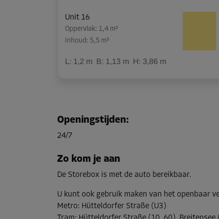
Unit 16
Oppervlak: 1,4 m²
Inhoud: 5,5 m³
L:
1,2
m
B:
1,13
m
H:
3,86
m
Unit 19
Oppervlak: 3,4 m²
Openingstijden
:
Inhoud: 12,8 m³
24/7
L:
2,53
m
B:
1,32
m
H:
3,75
m
Zo kom je aan
De Storebox is met de auto bereikbaar.
U kunt ook gebruik maken van het openbaar v
Metro
:
Hütteldorfer Straße (U3)
Tram
:
Hütteldorfer Straße (10, 60), Breitensee 