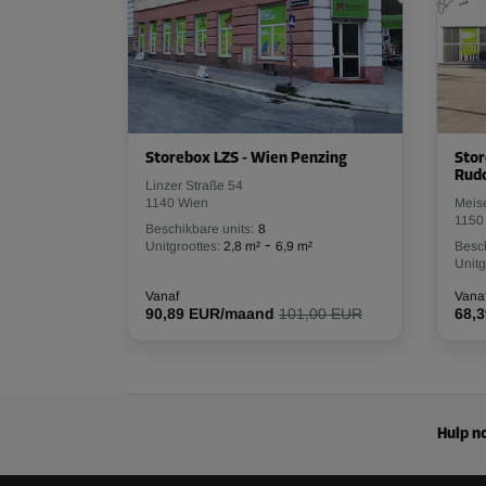
Storebox LZS - Wien Penzing
Sto
Rud
Linzer Straße 54
1140 Wien
Meise
1150
Beschikbare units:
8
-
Unitgroottes:
2,8 m²
6,9 m²
Besch
Unitg
Vanaf
Vana
90,89 EUR/maand
101,00 EUR
68,
Hulp no