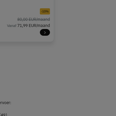
-10%
80,00 EUR/maand
Vanaf
71,99 EUR/maand
-10%
171,00 EUR/maand
Vanaf
153,89 EUR/maand
ervoer
:
(49)