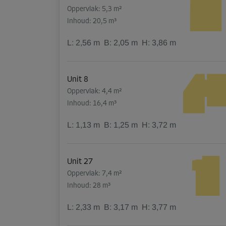
Oppervlak: 5,3 m²
Inhoud: 20,5 m³
L:
2,56
m
B:
2,05
m
H:
3,86
m
Unit 8
Oppervlak: 4,4 m²
Inhoud: 16,4 m³
L:
1,13
m
B:
1,25
m
H:
3,72
m
Unit 27
Oppervlak: 7,4 m²
Inhoud: 28 m³
L:
2,33
m
B:
3,17
m
H:
3,77
m