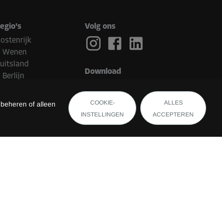
egio's
Volg ons
ostenrijk
Wenen
uitsland
Download
Berlijn
ederland
Eindhoven
COOKIE-
ALLES
 beheren of alleen
elgië
INSTELLINGEN
ACCEPTEREN
Brugge
witserland
uxemburg