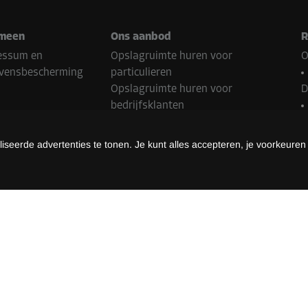
meen
Ons aanbod
R
essum en
Opslagruimte huren voor
O
vensbescherming
particulieren
Opslagruimte huren voor
D
bedrijfsklanten
Franchisepartner worden
N
Onroerend goed Contact
seerde advertenties te tonen. Je kunt alles accepteren, je voorkeuren
B
almethoden
Z
L
methoden kunnen variëren afhankelijk van de Storebox-locatie en het
©
2026
Storebox Holding GmbH