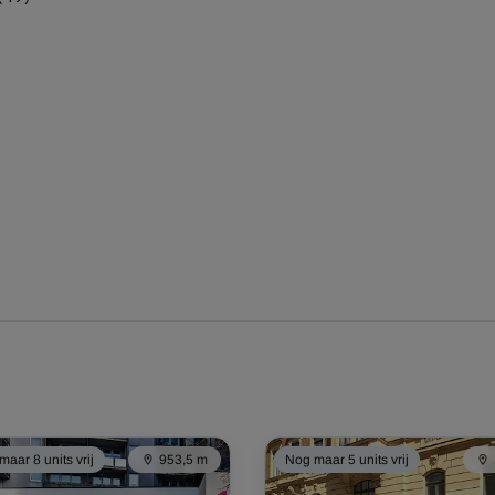
aar 8 units vrij
953,5 m
Nog maar 5 units vrij