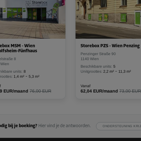
rebox MSM - Wien
Storebox PZS - Wien Penzing
olfsheim-Fünfhaus
Penzinger Straße 90
lstraße 8
1140 Wien
 Wien
Beschikbare units:
5
-
ikbare units:
8
Unitgroottes:
2,2 m²
11,3 m²
-
roottes:
1,4 m²
5,3 m²
f
Vanaf
39 EUR/maand
76,00 EUR
62,04 EUR/maand
73,00 EUR
dig bij je boeking?
Hier vind je de antwoorden.
ONDERSTEUNING KRI