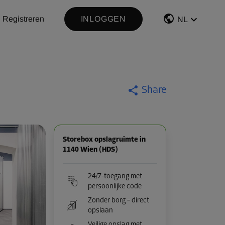
Registreren
INLOGGEN
NL
Share
Storebox opslagruimte in
1140 Wien (HDS)
24/7-toegang met
persoonlijke code
Zonder borg – direct
opslaan
Veilige opslag met