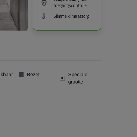
toegangscontrole
Slimme klimaatzorg
ikbaar
Bezet
Speciale
grootte