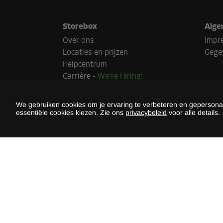
Storebox
Alge
Over ons
Impr
Locaties en prijzen
Gege
Helpcentrum
Carrière
-
We're Hiring!
Pers
Duurzaamheid
We gebruiken cookies om je ervaring te verbeteren en gepersonali
essentiële cookies kiezen. Zie ons
privacybeleid
voor alle details.
Beta
Betaal
land.