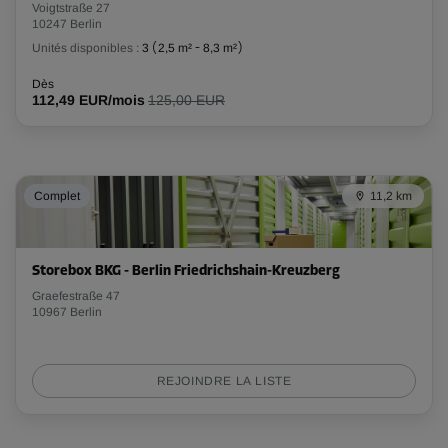
Voigtstraße 27
10247 Berlin
Unités disponibles :
3
(
2,5 m²
-
8,3 m²
)
Dès
112,49 EUR/mois
125,00 EUR
Complet
11,2 km
Storebox BKG - Berlin Friedrichshain-Kreuzberg
Graefestraße 47
10967 Berlin
REJOINDRE LA LISTE