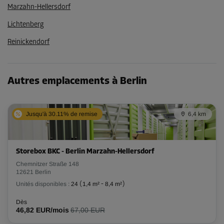
Marzahn-Hellersdorf
Lichtenberg
Reinickendorf
Autres emplacements à Berlin
Jusqu'à 30.11% de remise
6,4 km
Storebox BKC - Berlin Marzahn-Hellersdorf
Chemnitzer Straße 148
12621 Berlin
Unités disponibles :
24
(
1,4 m²
-
8,4 m²
)
Dès
46,82 EUR/mois
67,00 EUR