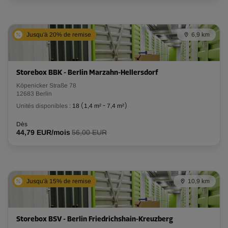
Jusqu'à 20% de remise
6,9 km
Storebox BBK - Berlin Marzahn-Hellersdorf
Köpenicker Straße 78
12683 Berlin
Unités disponibles :
18
(
1,4 m²
-
7,4 m²
)
Dès
44,79 EUR/mois
56,00 EUR
Jusqu'à 15% de remise
10,9 km
Storebox BSV - Berlin Friedrichshain-Kreuzberg