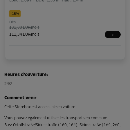
Long:
2,09
m
Larg:
1,58
m
Haut:
2,4
m
-15%
Dès
131,00 EUR/mois
111,34 EUR/mois
Heures d'ouverture
:
24/7
Comment venir
Cette Storebox est accessible en voiture.
Vous pouvez également utiliser les transports en commun
:
Bus
:
Ortolfstraße/Siriusstraße (160, 164), Siriusstraße (164, 260,