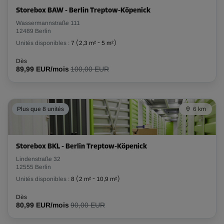
Storebox BAW - Berlin Treptow-Köpenick
Wassermannstraße 111
12489 Berlin
Unités disponibles :
7
(
2,3 m²
-
5 m²
)
Dès
89,99 EUR/mois
100,00 EUR
Plus que 8 unités
6 km
Storebox BKL - Berlin Treptow-Köpenick
Lindenstraße 32
12555 Berlin
Unités disponibles :
8
(
2 m²
-
10,9 m²
)
Dès
80,99 EUR/mois
90,00 EUR