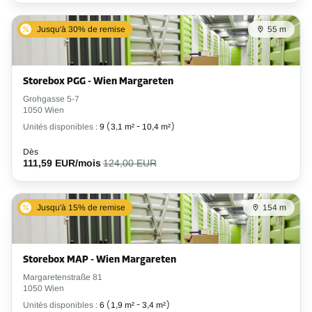
Jusqu'à 30% de remise
55 m
Storebox PGG - Wien Margareten
Grohgasse 5-7
1050 Wien
Unités disponibles :
9
(
3,1 m²
-
10,4 m²
)
Dès
111,59 EUR/mois
124,00 EUR
Jusqu'à 15% de remise
154 m
Storebox MAP - Wien Margareten
Margaretenstraße 81
1050 Wien
Unités disponibles :
6
(
1,9 m²
-
3,4 m²
)