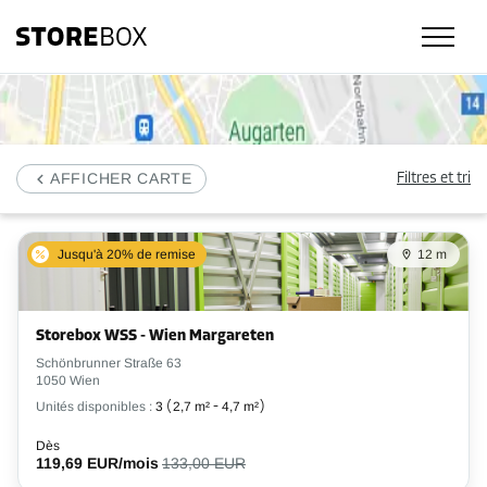
Nos sites de libre-service et nos tarifs à Wien: Storebox, l'entrepôt près 
AFFICHER CARTE
Filtres et tri
Jusqu'à 20% de remise
12 m
Storebox WSS - Wien Margareten
Schönbrunner Straße 63
1050 Wien
Unités disponibles :
3
(
2,7 m²
-
4,7 m²
)
Dès
119,69 EUR/mois
133,00 EUR