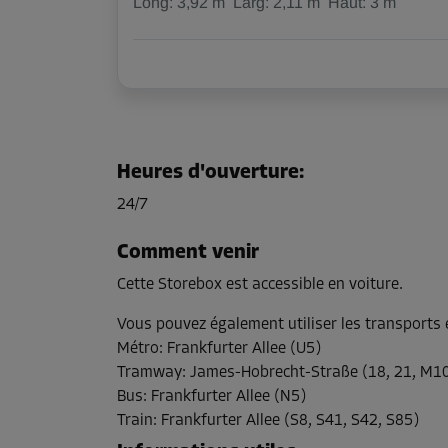
Long:
3,92
m
Larg:
2,11
m
Haut:
3
m
Heures d'ouverture
:
24/7
Comment venir
Cette Storebox est accessible en voiture.
Vous pouvez également utiliser les transport
Métro
:
Frankfurter Allee (U5)
Tramway
:
James-Hobrecht-Straße (18, 21, M10)
Bus
:
Frankfurter Allee (N5)
Train
:
Frankfurter Allee (S8, S41, S42, S85)