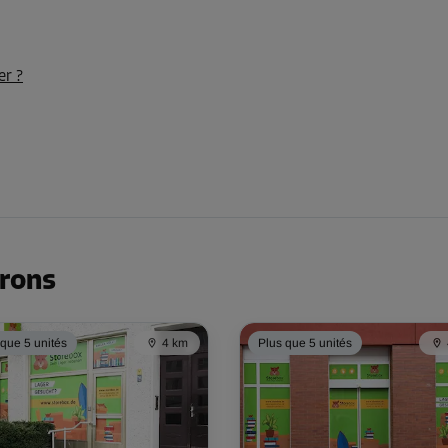
er ?
irons
 que 5 unités
4 km
Plus que 5 unités