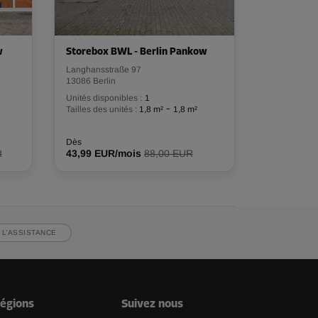
w
Storebox BWL - Berlin Pankow
Langhansstraße 97
13086 Berlin
Unités disponibles :
1
-
Tailles des unités :
1,8 m²
1,8 m²
Dès
R
43,99 EUR/mois
88,00 EUR
 L’ASSISTANCE
égions
Suivez nous