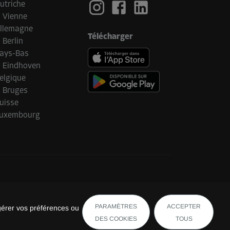
utriche
Vienne
llemagne
Télécharger
Berlin
ays-Bas
Eindhoven
elgique
Bruges
uisse
uxembourg
PARAMÈTRES
ACCEPTER
gérer vos préférences ou
DES COOKIES
TOUS