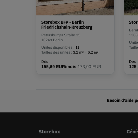
Storebox BFP - Berlin
Stor
Friedrichshain-Kreuzberg
Bernk
Petersburger Straße 35
1308
10249 Berlin
Unité
Unités disponibles :
11
Taill
-
Tailles des unités :
3,2 m²
6,2 m²
Dès
Dès
155,69 EUR/mois
173,00 EUR
125
Besoin d’aide p
Storebox
Géné