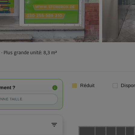
²
·
Plus grande unité
:
8,3 m²
Réduit
Dispon
iment ?
NNE TAILLE