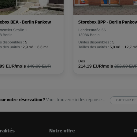
ebox BEA - Berlin Pankow
Storebox BPP - Berlin Panko
asteler Straße 1
Lehderstraße 66
8 Berlin
13086 Berlin
s disponibles :
5
Unités disponibles :
5
-
-
es des unités :
2,9 m²
6,6 m²
Tailles des unités :
5,8 m²
12,7 m²
Dès
,99 EUR/mois
140,00 EUR
214,19 EUR/mois
252,00 EU
our votre réservation ?
Vous trouverez ici les réponses.
OBTENIR DE
ralités
Notre offre
R