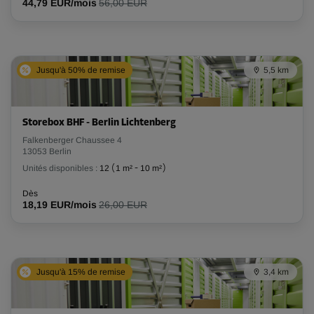
44,79 EUR/mois
56,00 EUR
Jusqu'à 50% de remise
5,5 km
Storebox BHF - Berlin Lichtenberg
Falkenberger Chaussee 4
13053 Berlin
Unités disponibles :
12
(
1 m²
-
10 m²
)
Dès
18,19 EUR/mois
26,00 EUR
Jusqu'à 15% de remise
3,4 km