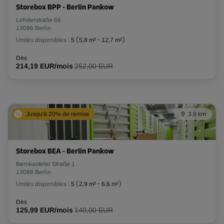
Storebox BPP - Berlin Pankow
Lehderstraße 66
13086 Berlin
Unités disponibles :
5
(
5,8 m²
-
12,7 m²
)
Dès
214,19 EUR/mois
252,00 EUR
Jusqu'à 20% de remise
3,9 km
Storebox BEA - Berlin Pankow
Bernkasteler Straße 1
13088 Berlin
Unités disponibles :
5
(
2,9 m²
-
6,6 m²
)
Dès
125,99 EUR/mois
140,00 EUR