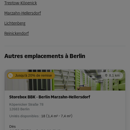
Treptow-Köpenick
Marzahn-Hellersdorf
Lichtenberg
Reinickendorf
Autres emplacements à Berlin
Jusqu'à 20% de remise
8,1 km
Storebox BBK - Berlin Marzahn-Hellersdorf
Köpenicker Straße 78
12683 Berlin
Unités disponibles :
18
(
1,4 m²
-
7,4 m²
)
Dès