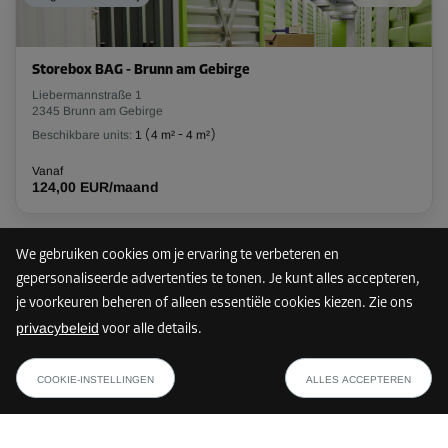
Unit 32
Oppervlak: 4,35 m²
Inhoud: 6,78 m³
Storebox BAG - Brunn am Gebirge
Liebermannstraße 1
L:
2,55
m
B:
1,7
m
H:
2,8
m
2345 Brunn am Gebirge
Beschikbare units:
1
(
4 m²
-
4 m²
)
Vanaf
128,00 EUR/maand
Vanaf
124,00 EUR/maand
Unit 33
Oppervlak: 1,9 m²
We gebruiken cookies om je ervaring te verbeteren en
Nog maar 5 units vrij
36 km
Inhoud: 5,31 m³
gepersonaliseerde advertenties te tonen. Je kunt alles accepteren,
je voorkeuren beheren of alleen essentiële cookies kiezen. Zie ons
L:
1,65
m
B:
1,15
m
H:
2,8
m
privacybeleid
voor alle details.
Storebox WLR - Wien Liesing
vanaf
Vanaf
TOON PLAN
Rudolf-Waisenhorn-Gasse 13
61,00 EUR/maand
66,00 EUR/maand
COOKIE-INSTELLINGEN
ALLES ACCEPTEREN
1230 Wien
Beschikbare units:
5
(
2,7 m²
-
4,4 m²
)
Vanaf