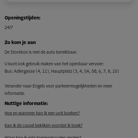
Unit 19
Openingstijden
:
Oppervlak: 1,76 m²
24/7
Inhoud: 4,92 m³
L:
1,85
m
B:
0,95
m
H:
2,8
m
Zo kom je aan
Vanaf
De Storebox is met de auto bereikbaar.
61,00 EUR/maand
U kunt ook gebruik maken van het openbaar vervoer
:
Bus
:
Adlergasse (4, 11), Hauptplatz (3, 4, 5A, 5B, 6, 7, 8, 10)
Unit 20
Verander naar Engels voor parkeermogelijkheden en meer
Oppervlak: 4,7 m²
informatie.
Inhoud: 7,5 m³
Nuttige informatie
:
L:
2,55
m
B:
1,85
m
H:
2,8
m
Hoe en wanneer kan ik een unit boeken?
Vanaf
135,00 EUR/maand
Kan ik de coupé bekijken voordat ik boek?