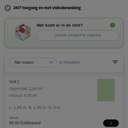
24/7 toegang en met videobewaking
Wat komt er in de Unit?
JUISTE GROOTTE VINDEN
Alle maten
11
Resultaten
Unit 1
Oppervlak: 2,68 m²
Inhoud: 8,05 m³
L:
1,85
m
B:
1,45
m
H:
3
m
Vanaf
89,00 EUR/maand