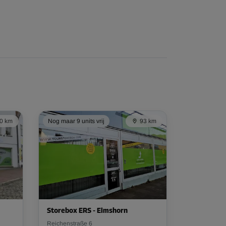
0 km
Nog maar 9 units vrij
93 km
Storebox ERS - Elmshorn
Reichenstraße 6