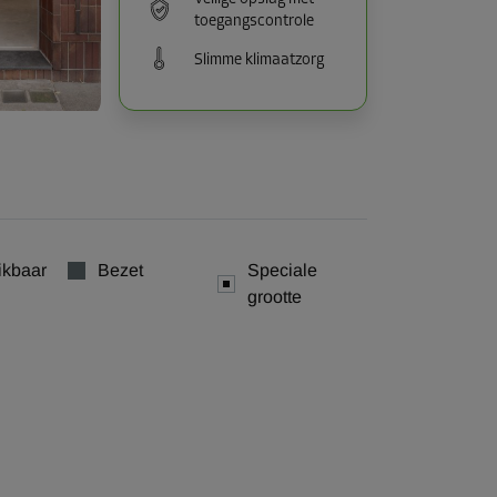
toegangscontrole
Slimme klimaatzorg
ikbaar
Bezet
Speciale
grootte