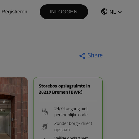
Registreren
INLOGGEN
NL
Share
Storebox opslagruimte in
28219 Bremen (BWR)
24/7-toegang met
persoonlijke code
Zonder borg – direct
opslaan
Veilige opslag met