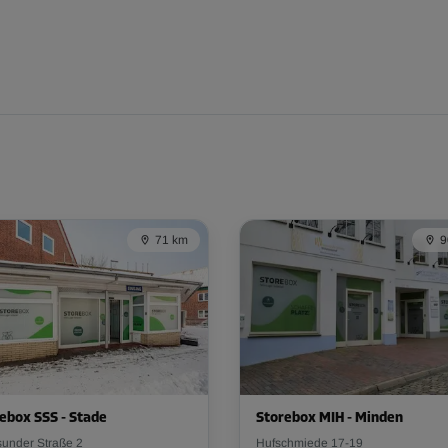
71 km
9
ebox SSS - Stade
Storebox MIH - Minden
sunder Straße 2
Hufschmiede 17-19