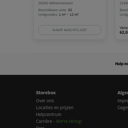
26382 Wilhelmshaven
2168
Beschikbare units:
33
Besch
-
Unitgroottes:
1 m²
12 m²
Unitg
Vana
NAAR WACHTLIJST
62,
Hulp no
Storebox
Alge
Over ons
Impr
Locaties en prijzen
Gege
Helpcentrum
Carrière
-
We're Hiring!