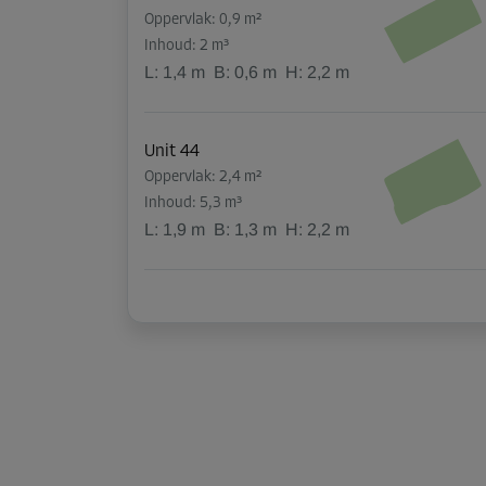
Oppervlak: 0,9 m²
Inhoud: 2 m³
L:
1,4
m
B:
0,6
m
H:
2,2
m
Unit 44
Oppervlak: 2,4 m²
Inhoud: 5,3 m³
L:
1,9
m
B:
1,3
m
H:
2,2
m