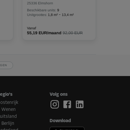
25336 Elmshorn
Beschikbare units:
9
-
Unitgroottes:
1,8 m²
13,4 m²
Vanaf
55,19 EUR/maand
92,00 EUR
JGEN
egio's
Volg ons
ostenrijk
Wenen
uitsland
Download
Berlijn