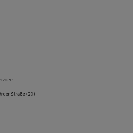
ervoer
:
örder Straße (20)