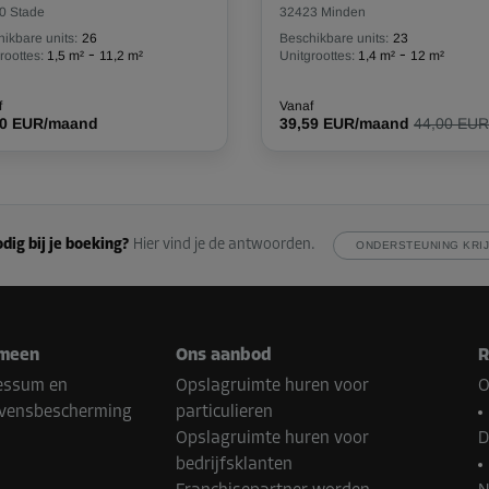
0 Stade
32423 Minden
ikbare units:
26
Beschikbare units:
23
-
-
roottes:
1,5 m²
11,2 m²
Unitgroottes:
1,4 m²
12 m²
f
Vanaf
00 EUR/maand
39,59 EUR/maand
44,00 EUR
dig bij je boeking?
Hier vind je de antwoorden.
ONDERSTEUNING KRI
meen
Ons aanbod
R
essum en
Opslagruimte huren voor
O
vensbescherming
particulieren
Opslagruimte huren voor
D
bedrijfsklanten