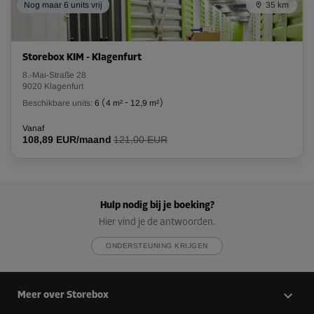
Nog maar 6 units vrij
35 km
Storebox KIM - Klagenfurt
8.-Mai-Straße 28
9020 Klagenfurt
Beschikbare units:
6
(
4 m²
-
12,9 m²
)
Vanaf
108,89 EUR/maand
121,00 EUR
Hulp nodig bij je boeking?
Hier vind je de antwoorden.
ONDERSTEUNING KRIJGEN
Meer over Storebox