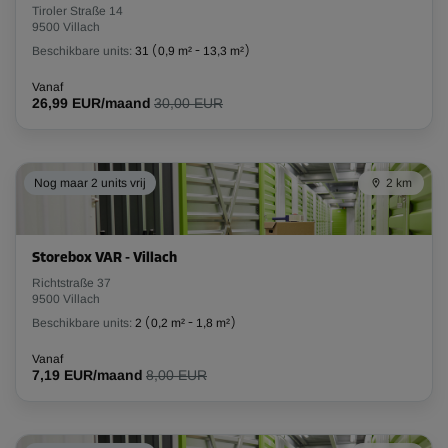
Tiroler Straße 14
9500 Villach
Beschikbare units:
31
(
0,9 m²
-
13,3 m²
)
Vanaf
26,99 EUR/maand
30,00 EUR
Nog maar 2 units vrij
2 km
Storebox VAR - Villach
Richtstraße 37
9500 Villach
Beschikbare units:
2
(
0,2 m²
-
1,8 m²
)
Vanaf
7,19 EUR/maand
8,00 EUR