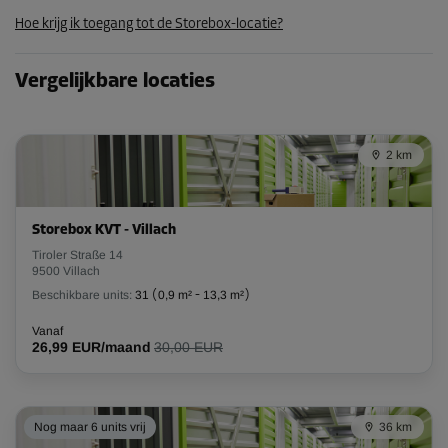
Hoe krijg ik toegang tot de Storebox-locatie?
Vergelijkbare locaties
2 km
Storebox KVT - Villach
Tiroler Straße 14
9500 Villach
Beschikbare units:
31
(
0,9 m²
-
13,3 m²
)
Vanaf
26,99 EUR/maand
30,00 EUR
Nog maar 6 units vrij
36 km