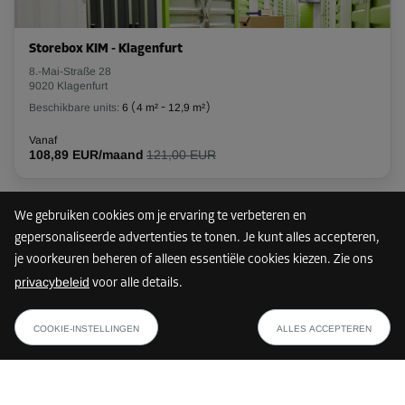
Storebox KIM - Klagenfurt
8.-Mai-Straße 28
9020 Klagenfurt
Beschikbare units:
6
(
4 m²
-
12,9 m²
)
Vanaf
108,89 EUR/maand
121,00 EUR
We gebruiken cookies om je ervaring te verbeteren en
89 km
gepersonaliseerde advertenties te tonen. Je kunt alles accepteren,
je voorkeuren beheren of alleen essentiële cookies kiezen. Zie ons
privacybeleid
voor alle details.
Storebox JBB - Judenburg
vanaf
TOON PLAN
Burggasse 9
7,19 EUR/maand
COOKIE-INSTELLINGEN
ALLES ACCEPTEREN
8750 Judenburg
Beschikbare units:
23
(
1,4 m²
-
10,2 m²
)
Vanaf
30,59 EUR/maand
34,00 EUR