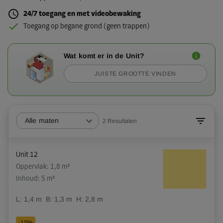
24/7 toegang en met videobewaking
Toegang op begane grond (geen trappen)
Wat komt er in de Unit?
JUISTE GROOTTE VINDEN
Alle maten
2
Resultaten
Unit 12
Oppervlak: 1,8 m²
Inhoud: 5 m³
L:
1,4
m
B:
1,3
m
H:
2,8
m
-10%