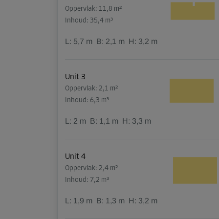
Oppervlak: 11,8 m²
Inhoud: 35,4 m³
L:
5,7
m
B:
2,1
m
H:
3,2
m
Unit 3
Oppervlak: 2,1 m²
Inhoud: 6,3 m³
L:
2
m
B:
1,1
m
H:
3,3
m
Unit 4
Oppervlak: 2,4 m²
Inhoud: 7,2 m³
L:
1,9
m
B:
1,3
m
H:
3,2
m