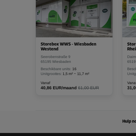
L:
1
m
B:
15,8
m
H:
2,1
m
Unit 64
Oppervlak: 1,8 m²
Storebox WWS - Wiesbaden
Sto
Inhoud: 3,8 m³
Westend
Rhei
Seerobenstraße 9
Daiml
L:
2,2
m
B:
0,8
m
H:
2,1
m
65195 Wiesbaden
6519
Beschikbare units:
16
Besch
-
Unitgroottes:
1,5 m²
11,7 m²
Unitg
Unit 10
Vanaf
Vana
Oppervlak: 2,1 m²
40,86 EUR/maand
61,00 EUR
31,
Inhoud: 6,3 m³
L:
1,9
m
B:
1,1
m
H:
3,3
m
Hulp no
Unit 42