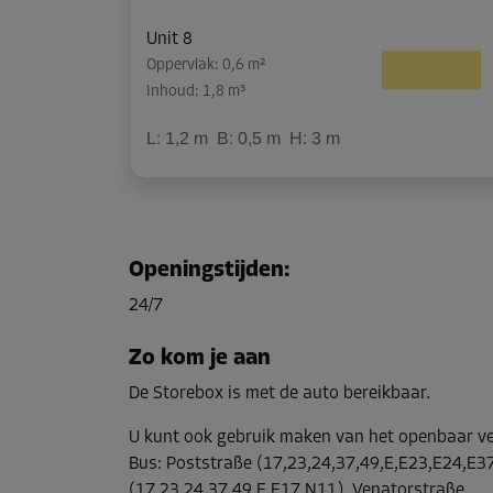
Unit 8
Oppervlak: 0,6 m²
Inhoud: 1,8 m³
L:
1,2
m
B:
0,5
m
H:
3
m
Unit 11
Oppervlak: 6,4 m²
Openingstijden
:
Inhoud: 19,2 m³
24/7
L:
2,9
m
B:
2,2
m
H:
3,1
m
Zo kom je aan
De Storebox is met de auto bereikbaar.
Unit 19
Oppervlak: 1,5 m²
U kunt ook gebruik maken van het openbaar v
Inhoud: 4,5 m³
Bus
:
Poststraße (17,23,24,37,49,E,E23,E24,E37
(17,23,24,37,49,E,E17,N11), Venatorstraße