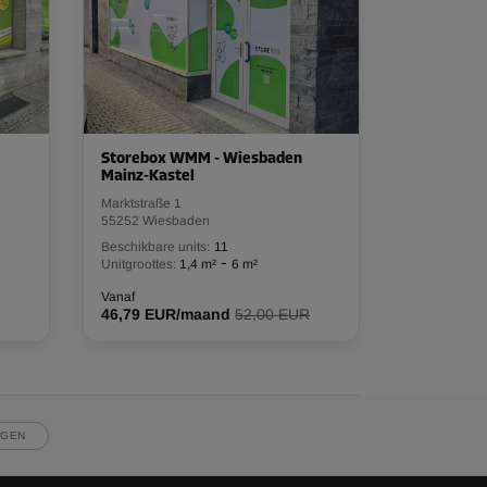
Storebox WMM - Wiesbaden
Mainz-Kastel
Marktstraße 1
55252 Wiesbaden
Beschikbare units:
11
-
Unitgroottes:
1,4 m²
6 m²
Vanaf
46,79 EUR/maand
52,00 EUR
JGEN