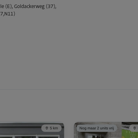
le (E), Goldackerweg (37),
37,N11)
-10%
88,00 EUR/maand
Vanaf
79,19 EUR/maand
Vanaf
28,00 EUR/maand
-10%
5 km
Nog maar 2 units vrij
250,00 EUR/maand