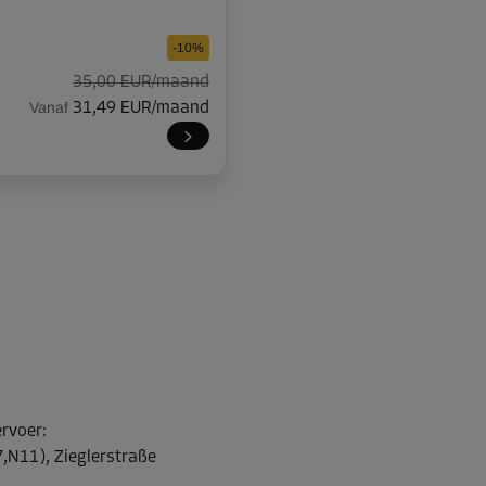
-10%
35,00 EUR/maand
Vanaf
31,49 EUR/maand
-10%
210,00 EUR/maand
Vanaf
188,99 EUR/maand
-10%
ervoer
:
50,00 EUR/maand
,N11), Zieglerstraße
Vanaf
44,99 EUR/maand