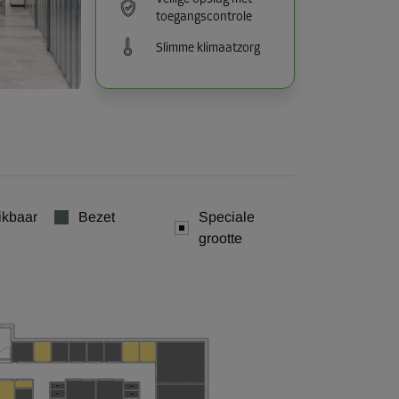
toegangscontrole
Slimme klimaatzorg
ikbaar
Bezet
Speciale
grootte