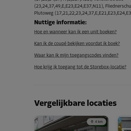
L:
1,3
m
B:
1,2
m
H:
2,4
m
(23,24,37,49,E,E23,E24,E37,N11), Fliednerschu
Plutoweg (17,21,22,23,24,37,E,E21,E23,E24,E
Nuttige informatie
:
Unit 26
Oppervlak: 2,4 m²
Hoe en wanneer kan ik een unit boeken?
Inhoud: 7,2 m³
Kan ik de coupé bekijken voordat ik boek?
L:
1,8
m
B:
1,3
m
H:
2,4
m
Waar kan ik mijn toegangscodes vinden?
Hoe krijg ik toegang tot de Storebox-locatie?
Unit 34
Oppervlak: 1 m²
Inhoud: 1 m³
L:
1
m
B:
1
m
H:
1
m
Vergelijkbare locaties
Unit 54
Oppervlak: 15,8 m²
4 km
Inhoud: 33,2 m³