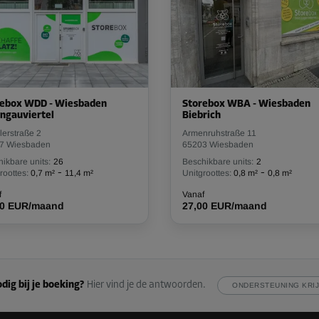
Vanaf
224,99 EUR/maand
-10%
45,00 EUR/maand
rebox WDD - Wiesbaden
Storebox WBA - Wiesbaden
ngauviertel
Vanaf
Biebrich
40,49 EUR/maand
erstraße 2
Armenruhstraße 11
7 Wiesbaden
65203 Wiesbaden
ikbare units:
26
Beschikbare units:
2
-
-
roottes:
0,7 m²
11,4 m²
Unitgroottes:
0,8 m²
0,8 m²
-10%
f
Vanaf
00 EUR/maand
27,00 EUR/maand
88,00 EUR/maand
Vanaf
79,19 EUR/maand
dig bij je boeking?
Hier vind je de antwoorden.
ONDERSTEUNING KRI
Vanaf
28,00 EUR/maand