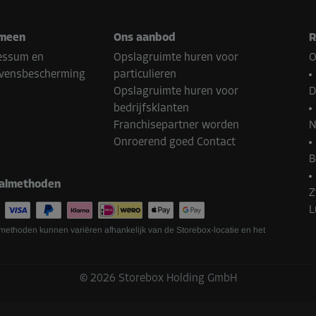
meen
Ons aanbod
R
essum en
Opslagruimte huren voor
O
vensbescherming
particulieren
Opslagruimte huren voor
D
-10%
bedrijfsklanten
35,00 EUR/maand
Franchisepartner worden
N
Vanaf
31,49 EUR/maand
Onroerend goed Contact
B
almethoden
Z
-10%
L
35,00 EUR/maand
methoden kunnen variëren afhankelijk van de Storebox-locatie en het
Vanaf
31,49 EUR/maand
©
2026
Storebox Holding GmbH