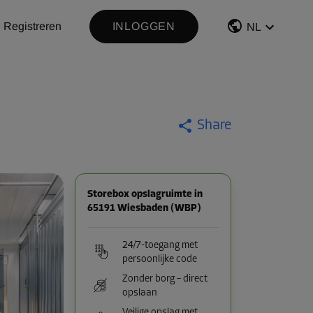
Registreren
INLOGGEN
NL
Share
Storebox opslagruimte in
65191 Wiesbaden (WBP)
24/7-toegang met
persoonlijke code
Zonder borg – direct
opslaan
Veilige opslag met