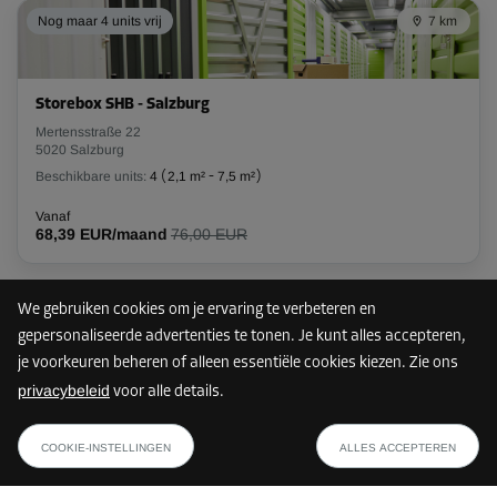
Nog maar 4 units vrij
7 km
Storebox SHB - Salzburg
Mertensstraße 22
5020 Salzburg
Beschikbare units:
4
(
2,1 m²
-
7,5 m²
)
Vanaf
68,39 EUR/maand
76,00 EUR
We gebruiken cookies om je ervaring te verbeteren en
Nog maar 8 units vrij
8 km
gepersonaliseerde advertenties te tonen. Je kunt alles accepteren,
je voorkeuren beheren of alleen essentiële cookies kiezen. Zie ons
privacybeleid
voor alle details.
Storebox SIB - Salzburg
vanaf
TOON PLAN
Innsbrucker Bundesstraße 79B
104,54 EUR/maand
COOKIE-INSTELLINGEN
ALLES ACCEPTEREN
5020 Salzburg
Beschikbare units:
8
(
2,6 m²
-
2,9 m²
)