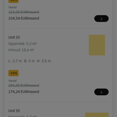
Vanaf
123,00 EUR/maand
104,54 EUR/maand
Unit 33
Oppervlak: 5,3 m²
Inhoud: 18,6 m³
L:
2,7
m
B:
2
m
H:
3,5
m
-15%
Vanaf
205,00 EUR/maand
174,24 EUR/maand
Unit 35