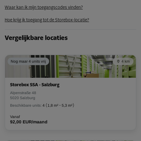
117,29 EUR/maand
Waar kan ik mijn toegangscodes vinden?
Hoe krijg ik toegang tot de Storebox-locatie?
Vergelijkbare locaties
Nog maar 4 units vrij
4 km
Storebox SSA - Salzburg
Alpenstraße 48
5020 Salzburg
Beschikbare units:
4
(
1,8 m²
-
5,3 m²
)
Vanaf
92,00 EUR/maand