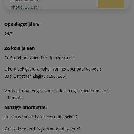
Oppervlak: 4,7 m²
Inhoud: 16,5 m³
L:
3,3
m
B:
1,4
m
H:
3,5
m
Openingstijden
:
-10%
24/7
Vanaf
190,00 EUR/maand
Zo kom je aan
170,99 EUR/maand
De Storebox is met de auto bereikbaar.
U kunt ook gebruik maken van het openbaar vervoer
:
Bus
:
Elsbethen Zieglau (160, 165)
Unit 31
Oppervlak: 3 m²
Verander naar Engels voor parkeermogelijkheden en meer
Inhoud: 10,5 m³
informatie.
L:
1,8
m
B:
1,7
m
H:
3,5
m
Nuttige informatie
:
Hoe en wanneer kan ik een unit boeken?
-15%
Vanaf
Kan ik de coupé bekijken voordat ik boek?
138,00 EUR/maand