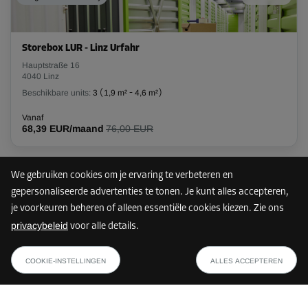
Unit 26
Oppervlak: 10 m²
Inhoud: 25 m³
Storebox LUR - Linz Urfahr
Hauptstraße 16
L:
4,1
m
B:
2,4
m
H:
2,5
m
4040 Linz
Beschikbare units:
3
(
1,9 m²
-
4,6 m²
)
Vanaf
226,00 EUR/maand
Vanaf
68,39 EUR/maand
76,00 EUR
Unit 28
Oppervlak: 9,1 m²
We gebruiken cookies om je ervaring te verbeteren en
70 km
Inhoud: 22,8 m³
gepersonaliseerde advertenties te tonen. Je kunt alles accepteren,
je voorkeuren beheren of alleen essentiële cookies kiezen. Zie ons
L:
3,8
m
B:
2,4
m
H:
2,5
m
privacybeleid
voor alle details.
Storebox LUS - Linz Waldegg
vanaf
Vanaf
TOON PLAN
Unionstraße 98
67,00 EUR/maand
215,00 EUR/maand
COOKIE-INSTELLINGEN
ALLES ACCEPTEREN
4020 Linz
Beschikbare units:
15
(
1,9 m²
-
11,8 m²
)
Vanaf