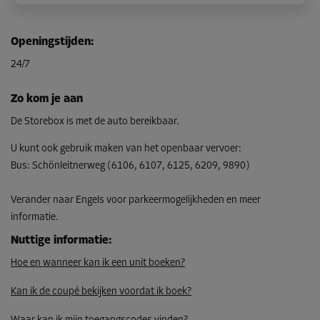
Unit 15
Openingstijden
:
Oppervlak: 7,4 m²
24/7
Inhoud: 18,5 m³
L:
3,7
m
B:
2
m
H:
2,5
m
Zo kom je aan
Vanaf
De Storebox is met de auto bereikbaar.
192,00 EUR/maand
U kunt ook gebruik maken van het openbaar vervoer
:
Bus
:
Schönleitnerweg (6106, 6107, 6125, 6209, 9890)
Unit 18
Verander naar Engels voor parkeermogelijkheden en meer
Oppervlak: 5,1 m²
informatie.
Inhoud: 12,8 m³
Nuttige informatie
:
L:
3,5
m
B:
1,5
m
H:
2,5
m
Hoe en wanneer kan ik een unit boeken?
Vanaf
152,00 EUR/maand
Kan ik de coupé bekijken voordat ik boek?