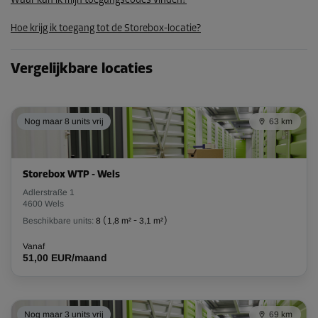
Waar kan ik mijn toegangscodes vinden?
Unit 24
Hoe krijg ik toegang tot de Storebox-locatie?
Oppervlak: 3,4 m²
Inhoud: 8,5 m³
Vergelijkbare locaties
L:
2,8
m
B:
1,2
m
H:
2,5
m
Vanaf
Nog maar 8 units vrij
63 km
113,00 EUR/maand
Unit 25
Storebox WTP - Wels
Oppervlak: 3,3 m²
Adlerstraße 1
4600 Wels
Inhoud: 8,3 m³
Beschikbare units:
8
(
1,8 m²
-
3,1 m²
)
L:
2,8
m
B:
1,2
m
H:
2,5
m
Vanaf
51,00 EUR/maand
Vanaf
110,00 EUR/maand
Nog maar 3 units vrij
69 km