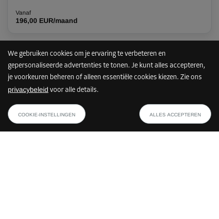
Vanaf
196,00 EUR/maand
We gebruiken cookies om je ervaring te verbeteren en
Nog maar 5 units vrij
7 km
gepersonaliseerde advertenties te tonen. Je kunt alles accepteren,
je voorkeuren beheren of alleen essentiële cookies kiezen. Zie ons
privacybeleid
voor alle details.
Storebox MGS - München Ramersdorf-Perlach
vanaf
TOON PLAN
Werinherstraße 101
161,00 EUR/maand
COOKIE-INSTELLINGEN
ALLES ACCEPTEREN
81541 München
Beschikbare units:
5
(
3,5 m²
-
10,1 m²
)
Vanaf
196,19 EUR/maand
218,00 EUR
Hulp nodig bij je boeking?
Hier vind je de antwoorden.