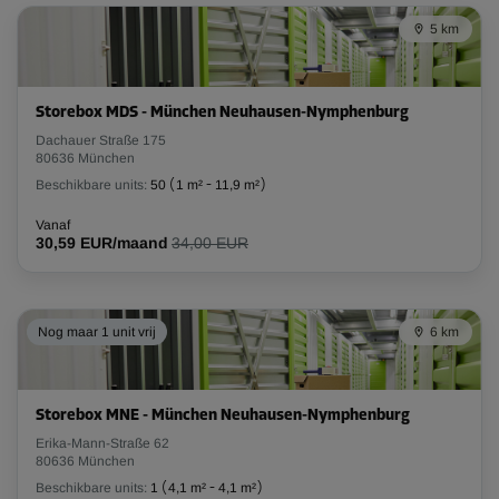
5 km
Storebox MDS - München Neuhausen-Nymphenburg
Dachauer Straße 175
80636 München
Beschikbare units:
50
(
1 m²
-
11,9 m²
)
Vanaf
30,59 EUR/maand
34,00 EUR
Nog maar 1 unit vrij
6 km
Storebox MNE - München Neuhausen-Nymphenburg
Erika-Mann-Straße 62
80636 München
Beschikbare units:
1
(
4,1 m²
-
4,1 m²
)