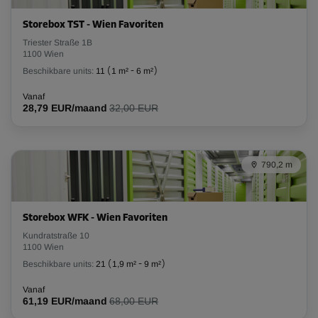
Storebox TST - Wien Favoriten
Triester Straße 1B
1100 Wien
Beschikbare units:
11
(
1 m²
-
6 m²
)
Vanaf
28,79 EUR/maand
32,00 EUR
790,2 m
Storebox WFK - Wien Favoriten
Kundratstraße 10
1100 Wien
Beschikbare units:
21
(
1,9 m²
-
9 m²
)
Vanaf
61,19 EUR/maand
68,00 EUR