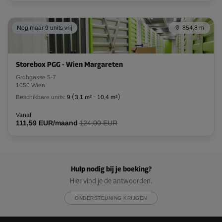
Nog maar 9 units vrij
854,8 m
Storebox PGG - Wien Margareten
Grohgasse 5-7
1050 Wien
Beschikbare units:
9
(
3,1 m²
-
10,4 m²
)
Vanaf
111,59 EUR/maand
124,00 EUR
Hulp nodig bij je boeking?
Hier vind je de antwoorden.
ONDERSTEUNING KRIJGEN