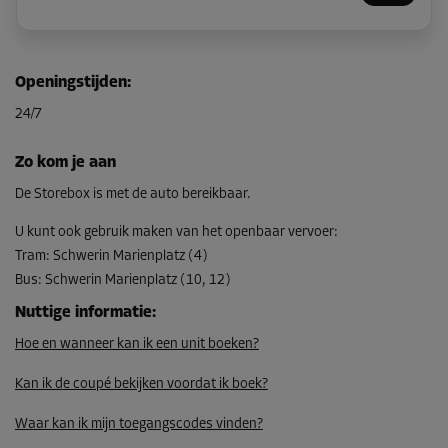
Unit 27
Openingstijden
:
Oppervlak: 1,9 m²
24/7
Inhoud: 5,5 m³
L:
1,5
m
B:
1,3
m
H:
2,9
m
Zo kom je aan
Vanaf
De Storebox is met de auto bereikbaar.
59,00 EUR/maand
U kunt ook gebruik maken van het openbaar vervoer
:
Tram
:
Schwerin Marienplatz (4)
Bus
:
Schwerin Marienplatz (10, 12)
Unit 18
Oppervlak: 5,1 m²
Nuttige informatie
:
Inhoud: 14,8 m³
Hoe en wanneer kan ik een unit boeken?
L:
3,5
m
B:
1,5
m
H:
2,9
m
Kan ik de coupé bekijken voordat ik boek?
Vanaf
Waar kan ik mijn toegangscodes vinden?
139,00 EUR/maand