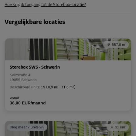
Hoe krijg ik toegang tot de Storebox-locatie?
Unit 21
Vergelijkbare locaties
Oppervlak: 1 m²
Inhoud: 2,9 m³
L:
1,7
m
B:
0,6
m
H:
2,9
m
557,8 m
Vanaf
33,00 EUR/maand
Storebox SWS - Schwerin
Salzstraße 4
19055 Schwerin
Unit 28
Beschikbare units:
19
(
0,9 m²
-
11,6 m²
)
Oppervlak: 1,9 m²
Inhoud: 5,5 m³
Vanaf
36,00 EUR/maand
L:
1,5
m
B:
1,3
m
H:
2,9
m
Vanaf
59,00 EUR/maand
Nog maar 7 units vrij
31 km