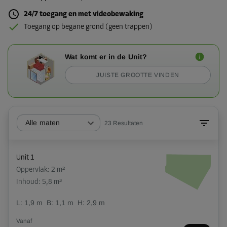
24/7 toegang en met videobewaking
Toegang op begane grond (geen trappen)
Wat komt er in de Unit?
JUISTE GROOTTE VINDEN
Alle maten
23
Resultaten
Unit 1
Oppervlak: 2 m²
Inhoud: 5,8 m³
L:
1,9
m
B:
1,1
m
H:
2,9
m
Vanaf