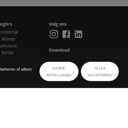
egio's
Volg ons
ostenrijk
Wenen
uitsland
Download
Berlijn
ederland
Eindhoven
COOKIE-
ALLES
 beheren of alleen
elgië
INSTELLINGEN
ACCEPTEREN
Brugge
witserland
uxemburg