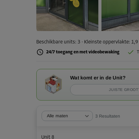
Beschikbare units:
3
· Kleinste oppervlakte
:
1,9
24/7 toegang en met videobewaking
T
Wat komt er in de Unit?
JUISTE GROOT
Alle maten
3
Resultaten
Unit 8