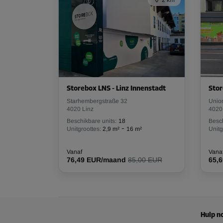
Storebox LNS - Linz Innenstadt
Stor
Starhembergstraße 32
Unio
4020 Linz
4020
Beschikbare units:
18
Besch
-
Unitgroottes:
2,9 m²
16 m²
Unitg
Vanaf
Vana
76,49 EUR/maand
85,00 EUR
65,
Hulp no