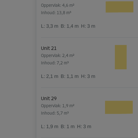
Oppervlak: 4,6 m²
Inhoud: 13,8 m³
L:
3,3
m
B:
1,4
m
H:
3
m
Unit 21
Oppervlak: 2,4 m²
Inhoud: 7,2 m³
L:
2,1
m
B:
1,1
m
H:
3
m
Unit 29
Oppervlak: 1,9 m²
Inhoud: 5,7 m³
L:
1,9
m
B:
1
m
H:
3
m