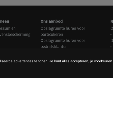
meen
Ons aanbod
R
essum en
Opslagruimte huren voor
O
vensbescherming
particulieren
Opslagruimte huren voor
D
bedrijfsklanten
Franchisepartner worden
N
Onroerend goed Contact
seerde advertenties te tonen. Je kunt alles accepteren, je voorkeuren
B
almethoden
Z
L
methoden kunnen variëren afhankelijk van de Storebox-locatie en het
©
2026
Storebox Holding GmbH