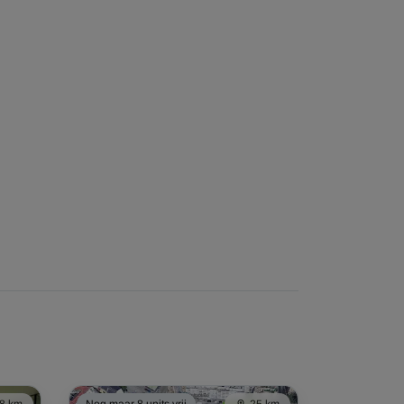
8 km
Nog maar 8 units vrij
25 km