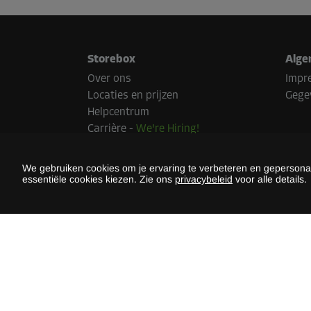
Storebox
Alge
Over ons
Impr
Locaties en prijzen
Gege
Helpcentrum
Carrière
-
We're Hiring!
Pers
Duurzaamheid
We gebruiken cookies om je ervaring te verbeteren en gepersonali
essentiële cookies kiezen. Zie ons
privacybeleid
voor alle details.
Beta
Betaal
land.