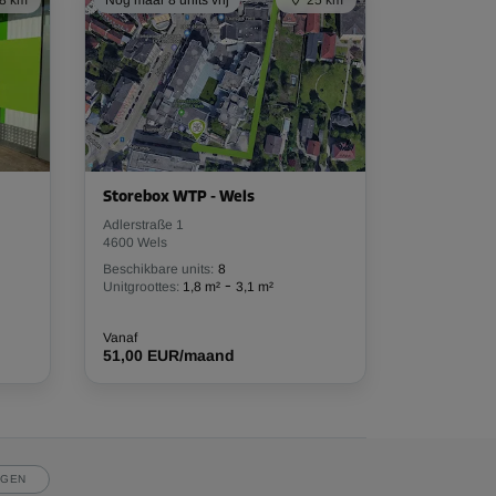
Storebox WTP - Wels
Adlerstraße 1
4600 Wels
Beschikbare units:
8
-
Unitgroottes:
1,8 m²
3,1 m²
Vanaf
51,00 EUR/maand
JGEN