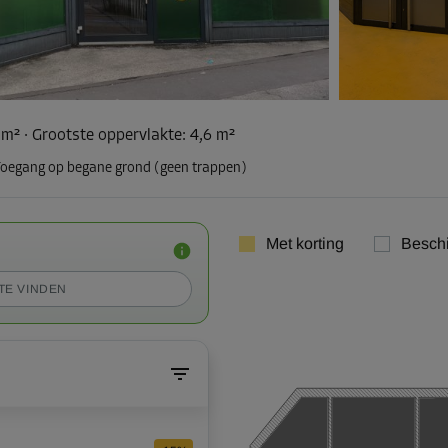
 m²
·
Grootste oppervlakte
:
4,6 m²
oegang op begane grond (geen trappen)
Met korting
Besch
TE VINDEN