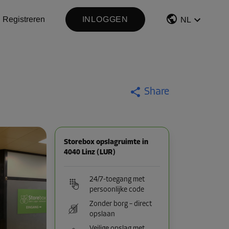
Registreren
INLOGGEN
NL
Share
Storebox opslagruimte in
4040 Linz (LUR)
24/7-toegang met
persoonlijke code
Zonder borg – direct
opslaan
Veilige opslag met