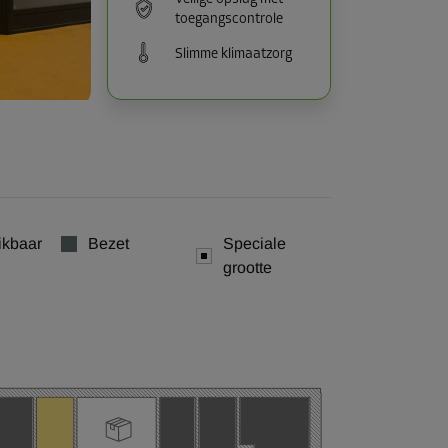
toegangscontrole
Slimme klimaatzorg
ikbaar
Bezet
Speciale
grootte