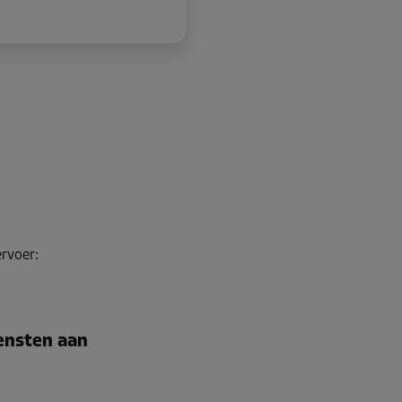
ervoer
:
iensten aan