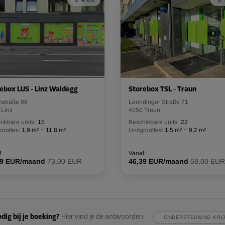
ebox LUS - Linz Waldegg
Storebox TSL - Traun
nstraße 98
Leondinger Straße 71
 Linz
4050 Traun
ikbare units:
15
Beschikbare units:
22
-
-
roottes:
1,9 m²
11,8 m²
Unitgroottes:
1,5 m²
9,2 m²
f
Vanaf
69 EUR/maand
73,00 EUR
46,39 EUR/maand
58,00 EUR
dig bij je boeking?
Hier vind je de antwoorden.
ONDERSTEUNING KRI