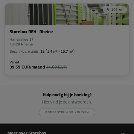
106 km
Storebox REH - Rheine
Hansaallee 17
48429 Rheine
Beschikbare units:
12
(
1,4 m²
-
15,7 m²
)
Vanaf
39,59 EUR/maand
44,00 EUR
Hulp nodig bij je boeking?
Hier vind je de antwoorden.
ONDERSTEUNING KRIJGEN
Meer over Storebox