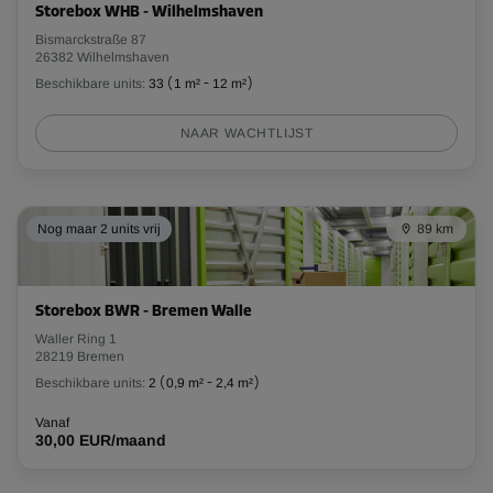
Storebox WHB - Wilhelmshaven
Bismarckstraße 87
26382 Wilhelmshaven
Beschikbare units:
33
(
1 m²
-
12 m²
)
NAAR WACHTLIJST
Nog maar 2 units vrij
89 km
Storebox BWR - Bremen Walle
Waller Ring 1
28219 Bremen
Beschikbare units:
2
(
0,9 m²
-
2,4 m²
)
Vanaf
30,00 EUR/maand