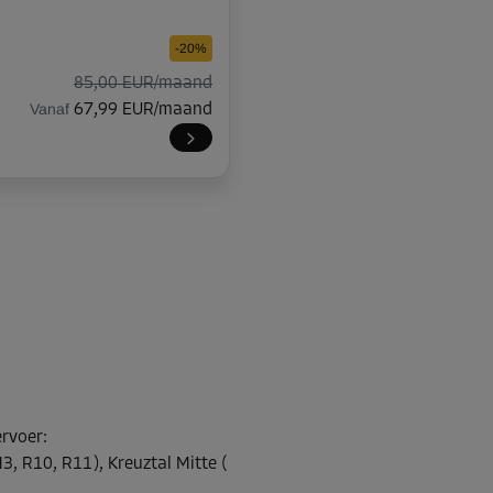
-20%
85,00 EUR/maand
Vanaf
67,99 EUR/maand
-30%
181,00 EUR/maand
Vanaf
126,69 EUR/maand
-10%
ervoer
:
54,00 EUR/maand
3, R10, R11), Kreuztal Mitte (
Vanaf
48,59 EUR/maand