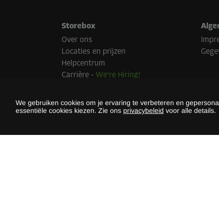
Oppervlak: 1 m²
Inhoud: 2,1 m³
Storebox
Alge
Over ons
Impr
L:
1,3
m
B:
0,8
m
H:
2
m
Locaties en prijzen
Gege
Helpcentrum
Carrière
-
We're Hiring!
Pers
Duurzaamheid
We gebruiken cookies om je ervaring te verbeteren en gepersonali
essentiële cookies kiezen. Zie ons
privacybeleid
voor alle details.
Beta
Betaal
land.