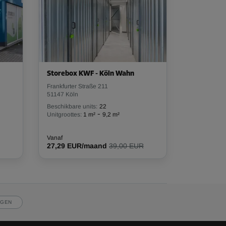
Storebox KWF - Köln Wahn
Frankfurter Straße 211
51147 Köln
Beschikbare units:
22
-
Unitgroottes:
1 m²
9,2 m²
Vanaf
27,29 EUR/maand
39,00 EUR
JGEN