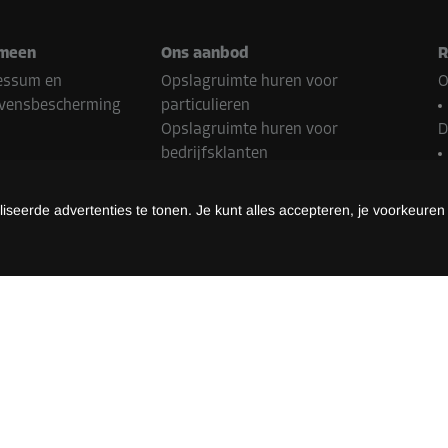
-10%
39,00 EUR/maand
meen
Ons aanbod
R
Vanaf
35,09 EUR/maand
essum en
Opslagruimte huren voor
O
vensbescherming
particulieren
Opslagruimte huren voor
D
bedrijfsklanten
Franchisepartner worden
N
Onroerend goed Contact
seerde advertenties te tonen. Je kunt alles accepteren, je voorkeuren
B
almethoden
Z
L
methoden kunnen variëren afhankelijk van de Storebox-locatie en het
©
2026
Storebox Holding GmbH