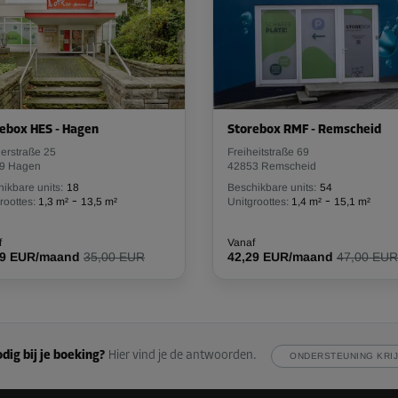
Vanaf
70,39 EUR/maand
-10%
ebox HES - Hagen
Storebox RMF - Remscheid
57,00 EUR/maand
lerstraße 25
Freiheitstraße 69
Vanaf
51,29 EUR/maand
9 Hagen
42853 Remscheid
ikbare units:
18
Beschikbare units:
54
-
-
roottes:
1,3 m²
13,5 m²
Unitgroottes:
1,4 m²
15,1 m²
f
Vanaf
49 EUR/maand
35,00 EUR
42,29 EUR/maand
47,00 EUR
-10%
64,00 EUR/maand
Vanaf
57,59 EUR/maand
dig bij je boeking?
Hier vind je de antwoorden.
ONDERSTEUNING KRI