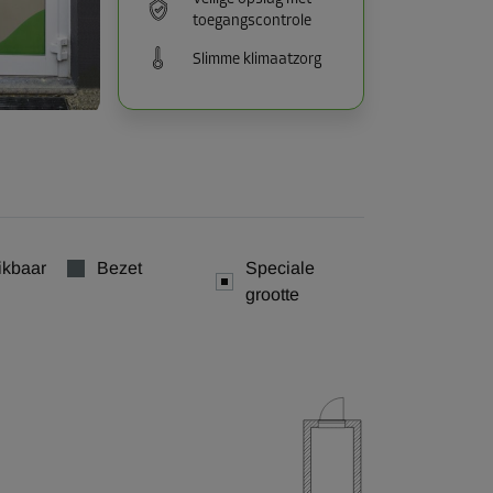
toegangscontrole
Slimme klimaatzorg
ikbaar
Bezet
Speciale
grootte