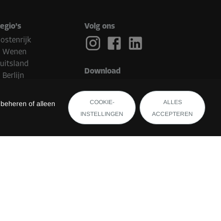
egio's
Volg ons
ostenrijk
Wenen
uitsland
Download
Berlijn
ederland
Eindhoven
COOKIE-
ALLES
 beheren of alleen
elgië
INSTELLINGEN
ACCEPTEREN
Brugge
witserland
uxemburg