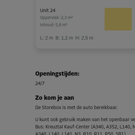
Unit 24
Oppervlak: 2,3 m²
Inhoud: 5,8 m³
L:
2
m
B:
1,2
m
H:
2,5
m
Unit 26
Oppervlak: 6,2 m²
Openingstijden
:
Inhoud: 15,5 m³
24/7
L:
2,7
m
B:
2,3
m
H:
2,5
m
Zo kom je aan
De Storebox is met de auto bereikbaar.
Unit 27
Oppervlak: 1,4 m²
U kunt ook gebruik maken van het openbaar v
Inhoud: 3,5 m³
Bus
:
Kreuztal Kauf-Center (A340, A352, L140, N
A340, L140, L141, N3, R10, R11, R50, SB1)