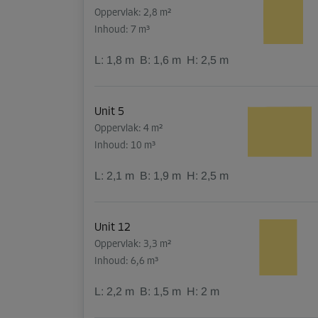
Oppervlak: 2,8 m²
Inhoud: 7 m³
L:
1,8
m
B:
1,6
m
H:
2,5
m
Unit 5
Oppervlak: 4 m²
Inhoud: 10 m³
L:
2,1
m
B:
1,9
m
H:
2,5
m
Unit 12
Oppervlak: 3,3 m²
Inhoud: 6,6 m³
L:
2,2
m
B:
1,5
m
H:
2
m