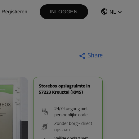
Registreren
INLOGGEN
NL
Share
Storebox opslagruimte in
57223 Kreuztal (KMS)
24/7-toegang met
persoonlijke code
Zonder borg – direct
opslaan
Veilige opslag met