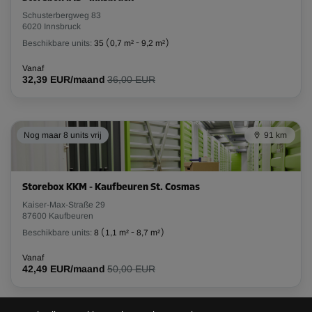
Schusterbergweg 83
6020 Innsbruck
Beschikbare units:
35
(
0,7 m²
-
9,2 m²
)
Vanaf
32,39 EUR/maand
36,00 EUR
Nog maar 8 units vrij
91 km
Storebox KKM - Kaufbeuren St. Cosmas
Kaiser-Max-Straße 29
87600 Kaufbeuren
Beschikbare units:
8
(
1,1 m²
-
8,7 m²
)
Vanaf
42,49 EUR/maand
50,00 EUR