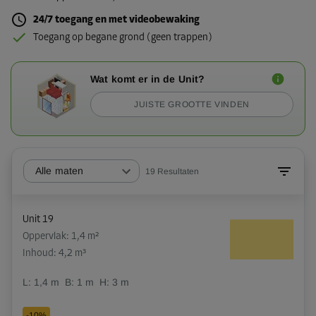
24/7 toegang en met videobewaking
Toegang op begane grond (geen trappen)
Wat komt er in de Unit?
JUISTE GROOTTE VINDEN
Alle maten
19
Resultaten
Unit 19
Oppervlak: 1,4 m²
Inhoud: 4,2 m³
L:
1,4
m
B:
1
m
H:
3
m
-10%