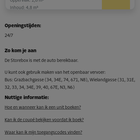
Oppervlak: 1,6 m²
Inhoud: 4,8 m³
L:
1,4
m
B:
1,1
m
H:
3
m
Openingstijden
:
-10%
24/7
Vanaf
63,00 EUR/maand
Zo kom je aan
56,69 EUR/maand
De Storebox is met de auto bereikbaar.
U kunt ook gebruik maken van het openbaar vervoer
:
Bus
:
Grazbachgasse (34, 34E, 74, 671, N8), Wielandgasse (31, 31E,
Unit 40
32, 33, 34, 34E, 39, 40, 67E, N3, N6)
Oppervlak: 1,5 m²
Inhoud: 4,5 m³
Nuttige informatie
:
Hoe en wanneer kan ik een unit boeken?
L:
1,5
m
B:
1
m
H:
3
m
Kan ik de coupé bekijken voordat ik boek?
-10%
Vanaf
Waar kan ik mijn toegangscodes vinden?
60,00 EUR/maand