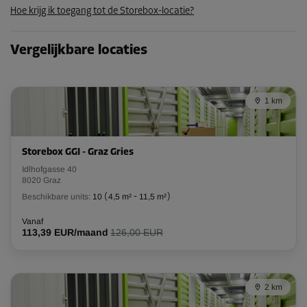
Hoe krijg ik toegang tot de Storebox-locatie?
53,99 EUR/maand
Vergelijkbare locaties
Unit 52
Oppervlak: 2,4 m²
Inhoud: 7,2 m³
1 km
L:
2,2
m
B:
1,1
m
H:
3
m
Storebox GGI - Graz Gries
-10%
Idlhofgasse 40
Vanaf
8020 Graz
87,00 EUR/maand
Beschikbare units:
10
(
4,5 m²
-
11,5 m²
)
78,29 EUR/maand
Vanaf
113,39 EUR/maand
126,00 EUR
Unit 4
Oppervlak: 2,5 m²
2 km
Inhoud: 7,5 m³