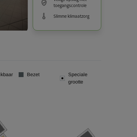
toegangscontrole
Slimme klimaatzorg
ikbaar
Bezet
Speciale
grootte