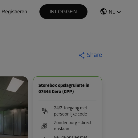
Registreren
INLOGGEN
NL
Share
Storebox opslagruimte in
07545 Gera (GPP)
24/7-toegang met
persoonlijke code
Zonder borg – direct
opslaan
Veilige opslag met