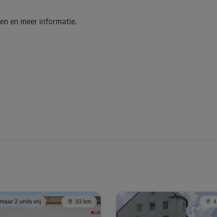
en en meer informatie.
aar 2 units vrij
33 km
4