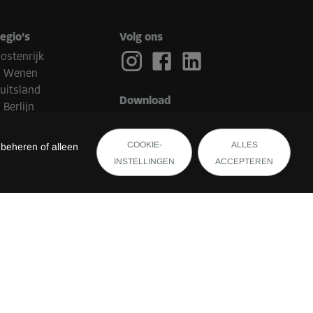
egio's
Volg ons
ostenrijk
Wenen
uitsland
Download
Berlijn
ederland
Eindhoven
COOKIE-
ALLES
 beheren of alleen
elgië
INSTELLINGEN
ACCEPTEREN
Brugge
witserland
uxemburg