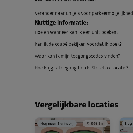
L:
2,5
m
B:
1,5
m
H:
2,5
m
Verander naar Engels voor parkeermogelijkhed
Nuttige informatie
:
Hoe en wanneer kan ik een unit boeken?
Kan ik de coupé bekijken voordat ik boek?
Waar kan ik mijn toegangscodes vinden?
Hoe krijg ik toegang tot de Storebox-locatie?
Vergelijkbare locaties
Nog maar 4 units vrij
995,3 m
Nog m