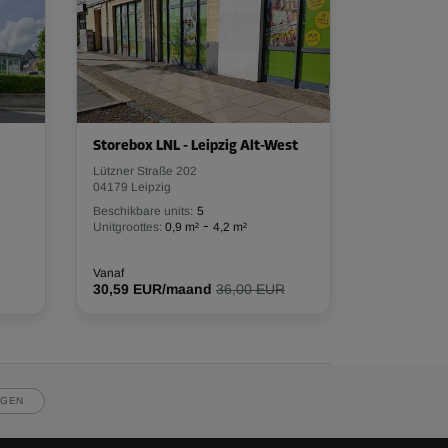
Storebox LNL - Leipzig Alt-West
Lützner Straße 202
04179 Leipzig
Beschikbare units:
5
-
Unitgroottes:
0,9 m²
4,2 m²
Vanaf
30,59 EUR/maand
36,00 EUR
JGEN