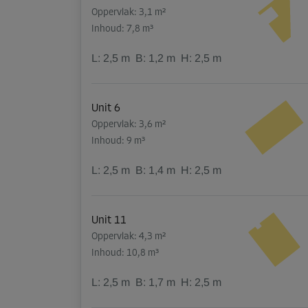
Oppervlak: 3,1 m²
Inhoud: 7,8 m³
L:
2,5
m
B:
1,2
m
H:
2,5
m
Unit 6
Oppervlak: 3,6 m²
Inhoud: 9 m³
L:
2,5
m
B:
1,4
m
H:
2,5
m
Unit 11
Oppervlak: 4,3 m²
Inhoud: 10,8 m³
L:
2,5
m
B:
1,7
m
H:
2,5
m