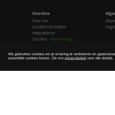
Storebox
Alge
Over ons
Impr
Locaties en prijzen
Gege
Helpcentrum
Carrière
-
We're Hiring!
Pers
Duurzaamheid
We gebruiken cookies om je ervaring te verbeteren en gepersonali
essentiële cookies kiezen. Zie ons
privacybeleid
voor alle details.
Beta
Betaal
land.