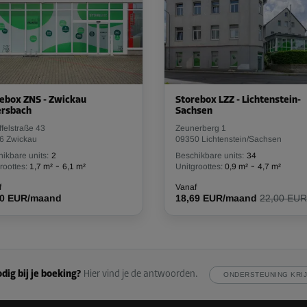
ebox ZNS - Zwickau
Storebox LZZ - Lichtenstein-
ersbach
Sachsen
felstraße 43
Zeunerberg 1
6 Zwickau
09350 Lichtenstein/Sachsen
ikbare units:
2
Beschikbare units:
34
-
-
roottes:
1,7 m²
6,1 m²
Unitgroottes:
0,9 m²
4,7 m²
f
Vanaf
00 EUR/maand
18,69 EUR/maand
22,00 EUR
dig bij je boeking?
Hier vind je de antwoorden.
ONDERSTEUNING KRI