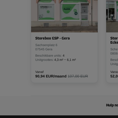
Storebox GSP - Gera
Stor
Eck
Sachsenplatz 6
07545 Gera
Schef
0806
Beschikbare units:
4
-
Unitgroottes:
4,3 m²
6,1 m²
Besch
Unitg
Vanaf
Vana
90,94 EUR/maand
107,00 EUR
52,
Hulp no