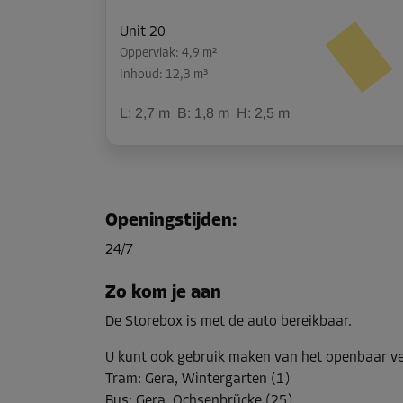
Unit 20
Oppervlak: 4,9 m²
Inhoud: 12,3 m³
L:
2,7
m
B:
1,8
m
H:
2,5
m
Unit 21
Oppervlak: 2,2 m²
Openingstijden
:
Inhoud: 5,5 m³
24/7
L:
1,8
m
B:
1,2
m
H:
2,5
m
Zo kom je aan
De Storebox is met de auto bereikbaar.
Unit 33
Oppervlak: 3,8 m²
U kunt ook gebruik maken van het openbaar v
Inhoud: 9,5 m³
Tram
:
Gera, Wintergarten (1)
Bus
:
Gera, Ochsenbrücke (25)