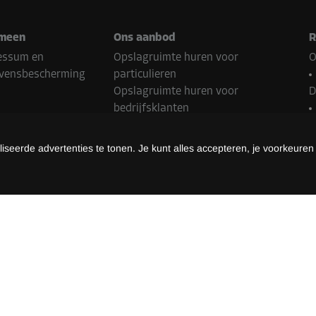
meen
Ons aanbod
R
essum en
Opslagruimte huren voor
O
vensbescherming
particulieren
Opslagruimte huren voor
D
bedrijfsklanten
Franchisepartner worden
N
Onroerend goed Contact
seerde advertenties te tonen. Je kunt alles accepteren, je voorkeuren
B
almethoden
Z
L
methoden kunnen variëren afhankelijk van de Storebox-locatie en het
©
2026
Storebox Holding GmbH