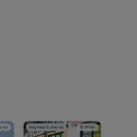
1 km
Nog maar 5 units vrij
54 km