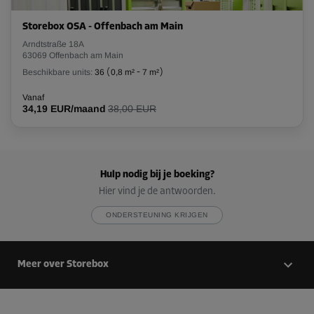
Storebox OSA - Offenbach am Main
Unit 49
Arndtstraße 18A
Oppervlak: 1,5 m²
63069 Offenbach am Main
Inhoud: 4,4 m³
Beschikbare units:
36
(
0,8 m²
-
7 m²
)
L:
1,4
m
B:
1,1
m
H:
2,9
m
Vanaf
34,19 EUR/maand
38,00 EUR
Vanaf
72,00 EUR/maand
Hulp nodig bij je boeking?
Unit 59
Hier vind je de antwoorden.
Oppervlak: 1 m²
ONDERSTEUNING KRIJGEN
Inhoud: 1 m³
L:
1
m
B:
1
m
H:
1
m
Meer over Storebox
Vanaf
25,00 EUR/maand