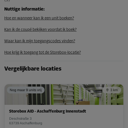
(3)
77,00 EUR/maand
Nuttige informatie
:
Hoe en wanneer kan ik een unit boeken?
Unit 40
Oppervlak: 7,1 m²
Kan ik de coupé bekijken voordat ik boek?
Inhoud: 20,6 m³
Waar kan ik mijn toegangscodes vinden?
L:
4,8
m
B:
1,5
m
H:
2,9
m
Hoe krijg ik toegang tot de Storebox-locatie?
Vanaf
235,00 EUR/maand
Vergelijkbare locaties
Unit 42
Nog maar 9 units vrij
3 km
Oppervlak: 1,8 m²
Inhoud: 5,2 m³
L:
1,4
m
B:
1,3
m
H:
2,9
m
Storebox AID - Aschaffenburg Innenstadt
Deschstraße 3
Vanaf
63739 Aschaffenburg
85,00 EUR/maand