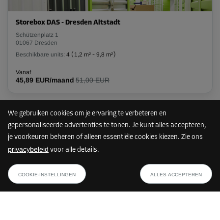
Storebox DAS - Dresden Altstadt
Schützenplatz 1
01067 Dresden
Beschikbare units:
4
(
1,2 m²
-
9,8 m²
)
Vanaf
45,89 EUR/maand
51,00 EUR
We gebruiken cookies om je ervaring te verbeteren en
Nog maar 3 units vrij
8 km
gepersonaliseerde advertenties te tonen. Je kunt alles accepteren,
je voorkeuren beheren of alleen essentiële cookies kiezen. Zie ons
privacybeleid
voor alle details.
Storebox DSR - Dresden Prohlis
vanaf
TOON PLAN
Reicker Straße 38
44,99 EUR/maand
COOKIE-INSTELLINGEN
ALLES ACCEPTEREN
01219 Dresden
Beschikbare units:
3
(
3,3 m²
-
6,7 m²
)
Vanaf
91,79 EUR/maand
108,00 EUR