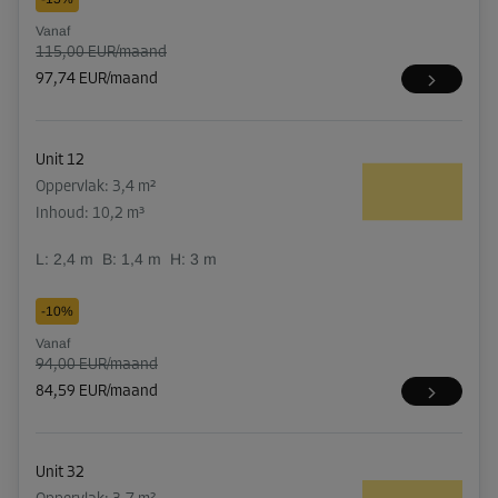
Vanaf
115,00 EUR/maand
97,74 EUR/maand
Unit 12
Oppervlak: 3,4 m²
Inhoud: 10,2 m³
L:
2,4
m
B:
1,4
m
H:
3
m
-10%
Vanaf
94,00 EUR/maand
84,59 EUR/maand
Unit 32