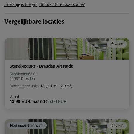
Hoe krijg ik toegang tot de Storebox-locatie?
44,99 EUR/maand
Vergelijkbare locaties
4 km
Storebox DRF - Dresden Altstadt
Schäferstraße 61
01067 Dresden
Beschikbare units:
15
(
1,4 m²
-
7,9 m²
)
Vanaf
43,99 EUR/maand
55,00 EUR
Nog maar 4 units vrij
5 km