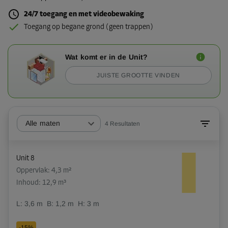
24/7 toegang en met videobewaking
Toegang op begane grond (geen trappen)
Wat komt er in de Unit?
JUISTE GROOTTE VINDEN
Alle maten
4
Resultaten
Unit 8
Oppervlak: 4,3 m²
Inhoud: 12,9 m³
L:
3,6
m
B:
1,2
m
H:
3
m
-15%