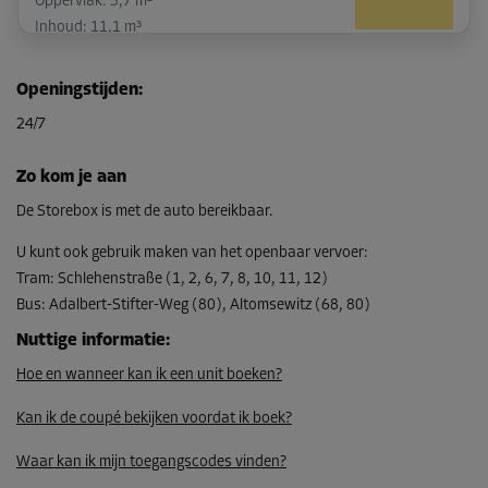
Oppervlak: 3,7 m²
Inhoud: 11,1 m³
L:
2,2
m
B:
1,7
m
H:
3
m
Openingstijden
:
-10%
24/7
Vanaf
102,00 EUR/maand
Zo kom je aan
91,79 EUR/maand
De Storebox is met de auto bereikbaar.
U kunt ook gebruik maken van het openbaar vervoer
:
Tram
:
Schlehenstraße (1, 2, 6, 7, 8, 10, 11, 12)
Unit 33
Bus
:
Adalbert-Stifter-Weg (80), Altomsewitz (68, 80)
Oppervlak: 1,3 m²
Inhoud: 3,9 m³
Nuttige informatie
:
Hoe en wanneer kan ik een unit boeken?
L:
2,2
m
B:
0,6
m
H:
3
m
Kan ik de coupé bekijken voordat ik boek?
-10%
Vanaf
Waar kan ik mijn toegangscodes vinden?
50,00 EUR/maand