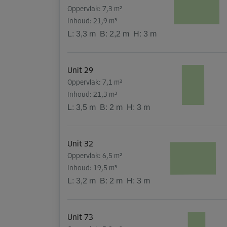
Oppervlak: 7,3 m²
Inhoud: 21,9 m³
L:
3,3
m
B:
2,2
m
H:
3
m
Unit 29
Oppervlak: 7,1 m²
Inhoud: 21,3 m³
L:
3,5
m
B:
2
m
H:
3
m
Unit 32
Oppervlak: 6,5 m²
Inhoud: 19,5 m³
L:
3,2
m
B:
2
m
H:
3
m
Unit 73