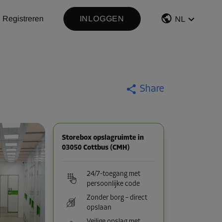
Registreren
INLOGGEN
NL
Share
Storebox opslagruimte in
03050 Cottbus (CMH)
24/7-toegang met
persoonlijke code
Zonder borg – direct
opslaan
Veilige opslag met