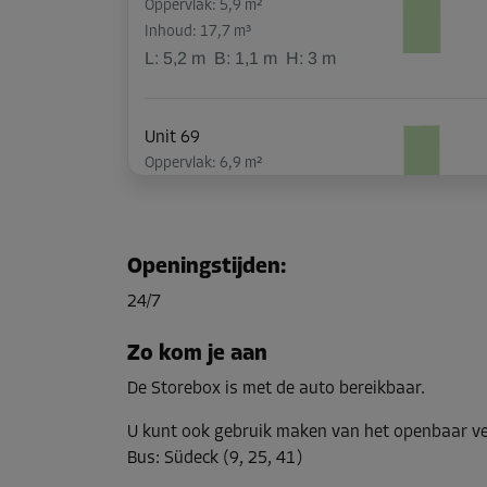
Oppervlak: 5,9 m²
Inhoud: 17,7 m³
L:
5,2
m
B:
1,1
m
H:
3
m
Unit 69
Oppervlak: 6,9 m²
Inhoud: 20,7 m³
L:
3,6
m
B:
1,9
m
H:
3
m
Openingstijden
:
Unit 76
24/7
Oppervlak: 2,2 m²
Inhoud: 6,6 m³
Zo kom je aan
L:
1,9
m
B:
1,2
m
H:
3
m
De Storebox is met de auto bereikbaar.
U kunt ook gebruik maken van het openbaar v
Unit 39
Bus
:
Südeck (9, 25, 41)
Oppervlak: 5,8 m²