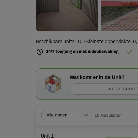
Beschikbare units:
10
· Kleinste oppervlakte
:
0
24/7 toegang en met videobewaking
T
Wat komt er in de Unit?
JUISTE GROOT
Alle maten
10
Resultaten
Unit 1