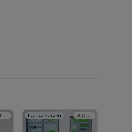
6 km
Nog maar 4 units vrij
87 km