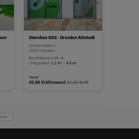
esen
Storebox DAS - Dresden Altstadt
Schützenplatz 1
01067 Dresden
Beschikbare units:
4
-
Unitgroottes:
1,2 m²
9,8 m²
Vanaf
45,89 EUR/maand
51,00 EUR
JGEN