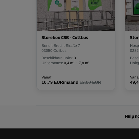
Inhoud: 25,8 m³
L:
4,2
m
B:
2
m
H:
3
m
Storebox CSB - Cottbus
Stor
Bertolt-Brecht-Straße 7
Hospi
03050 Cottbus
02826
Beschikbare units:
3
Besch
-
Unitgroottes:
0,4 m²
7,8 m²
Unitg
Vanaf
Vana
10,79 EUR/maand
12,00 EUR
49,
Hulp no