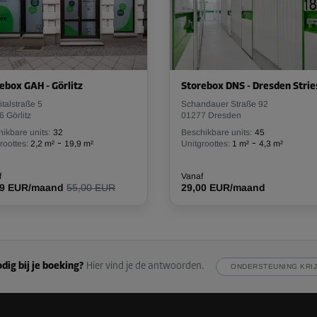
ebox GAH - Görlitz
Storebox DNS - Dresden Stri
talstraße 5
Schandauer Straße 92
 Görlitz
01277 Dresden
ikbare units:
32
Beschikbare units:
45
-
-
roottes:
2,2 m²
19,9 m²
Unitgroottes:
1 m²
4,3 m²
f
Vanaf
49 EUR/maand
55,00 EUR
29,00 EUR/maand
dig bij je boeking?
Hier vind je de antwoorden.
ONDERSTEUNING KRI