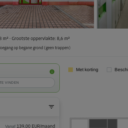
,3 m²
·
Grootste oppervlakte
:
8,6 m²
oegang op begane grond (geen trappen)
Met korting
Besch
TE VINDEN
Vanaf
139,00 EUR/maand