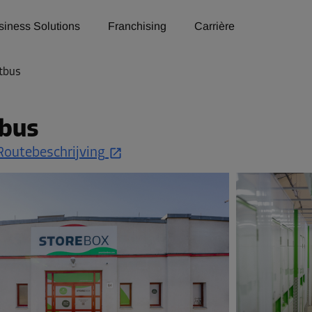
siness Solutions
Franchising
Carrière
tbus
tbus
Routebeschrijving