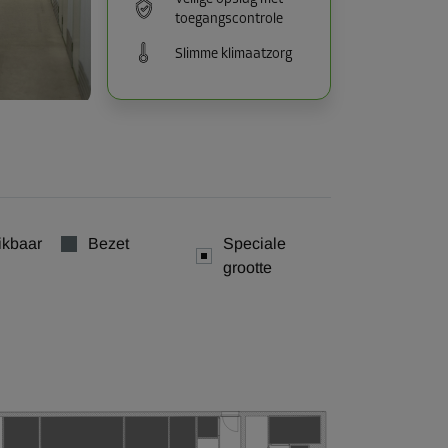
toegangscontrole
Slimme klimaatzorg
ikbaar
Bezet
Speciale
grootte