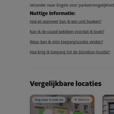
Inhoud: 17,4 m³
Verander naar Engels voor parkeermogelijkhed
L:
3,1
m
B:
1,9
m
H:
3
m
Nuttige informatie
:
Hoe en wanneer kan ik een unit boeken?
Unit 48
Kan ik de coupé bekijken voordat ik boek?
Oppervlak: 5,4 m²
Inhoud: 16,2 m³
Waar kan ik mijn toegangscodes vinden?
L:
3,5
m
B:
1,5
m
H:
3
m
Hoe krijg ik toegang tot de Storebox-locatie?
Unit 65
Oppervlak: 0,3 m²
Inhoud: 0,9 m³
Vergelijkbare locaties
L:
1,3
m
B:
0,2
m
H:
3
m
Nog maar 3 units vrij
693,5 m
Unit 86
Oppervlak: 8,6 m²