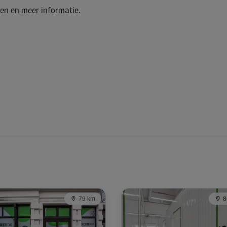
en en meer informatie.
Vanaf
112,00 EUR/maand
Vanaf
8,00 EUR/maand
79 km
8
Vanaf
155,00 EUR/maand