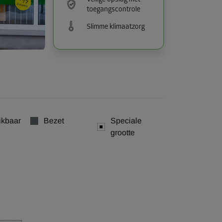
toegangscontrole
Slimme klimaatzorg
ikbaar
Bezet
Speciale
grootte