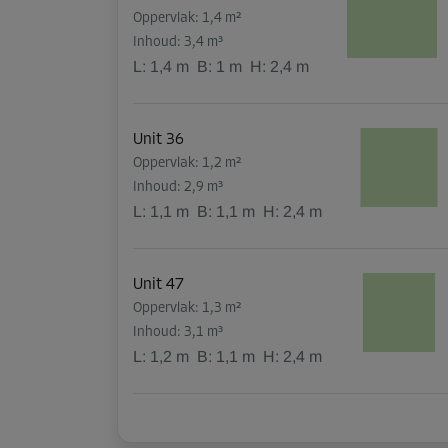
Oppervlak: 1,4 m²
Inhoud: 3,4 m³
L:
1,4
m
B:
1
m
H:
2,4
m
Unit 36
Oppervlak: 1,2 m²
Inhoud: 2,9 m³
L:
1,1
m
B:
1,1
m
H:
2,4
m
Unit 47
Oppervlak: 1,3 m²
Inhoud: 3,1 m³
L:
1,2
m
B:
1,1
m
H:
2,4
m