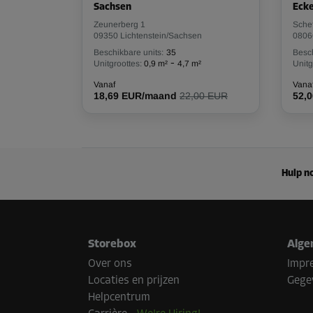
Sachsen
Eck
Zeunerberg 1
Schef
09350 Lichtenstein/Sachsen
0806
Beschikbare units:
35
Besch
-
Unitgroottes:
0,9 m²
4,7 m²
Unitg
Vanaf
Vana
18,69 EUR/maand
22,00 EUR
52,
Hulp no
Storebox
Alge
Over ons
Impr
Locaties en prijzen
Gege
Helpcentrum