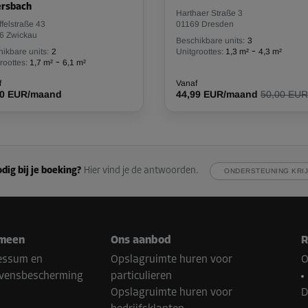
ersbach
Harthaer Straße 3
felstraße 43
01169 Dresden
6 Zwickau
Beschikbare units:
3
-
ikbare units:
2
Unitgroottes:
1,3 m²
4,3 m²
-
roottes:
1,7 m²
6,1 m²
f
Vanaf
00 EUR/maand
44,99 EUR/maand
50,00 EUR
dig bij je boeking?
Hier vind je de antwoorden.
ONDERSTEUNING KRI
meen
Ons aanbod
R
essum en
Opslagruimte huren voor
O
vensbescherming
particulieren
Opslagruimte huren voor
D