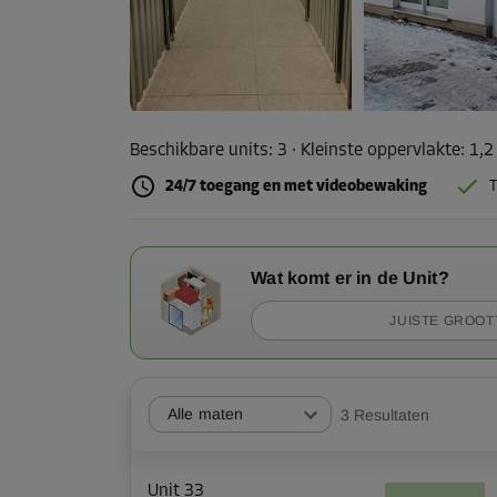
Beschikbare units:
3
· Kleinste oppervlakte
:
1,2
24/7 toegang en met videobewaking
T
Wat komt er in de Unit?
JUISTE GROOT
Alle maten
3
Resultaten
Unit 33