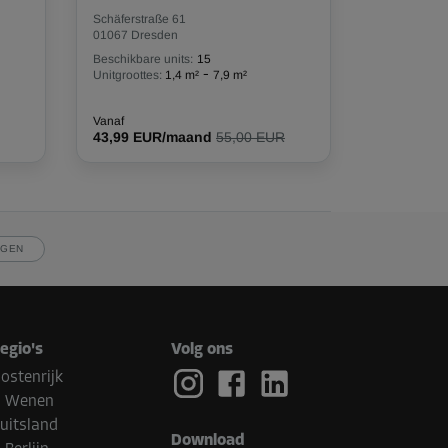
Schäferstraße 61
01067 Dresden
Beschikbare units:
15
-
Unitgroottes:
1,4 m²
7,9 m²
Vanaf
43,99 EUR/maand
55,00 EUR
JGEN
egio's
Volg ons
ostenrijk
Wenen
uitsland
Download