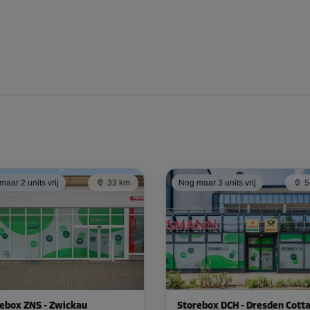
aar 2 units vrij
33 km
Nog maar 3 units vrij
5
ebox ZNS - Zwickau
Storebox DCH - Dresden Cott