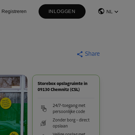
Registreren
INLOGGEN
NL
Share
Storebox opslagruimte in
09130 Chemnitz (CSL)
24/7-toegang met
persoonlijke code
Zonder borg – direct
opslaan
Veilige opslag met