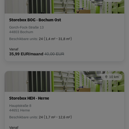
L:
2,7
m
B:
2,2
m
H:
2,4
m
-20%
Storebox BOG - Bochum Ost
Vanaf
Gorch-Fock-Straße 13
140,00 EUR/maand
44803 Bochum
111,99 EUR/maand
Beschikbare units:
24
(
1,4 m²
-
31,8 m²
)
Vanaf
35,99 EUR/maand
40,00 EUR
Unit 5
Oppervlak: 5 m²
Inhoud: 12 m³
10 km
L:
2,8
m
B:
1,8
m
H:
2,4
m
-10%
Storebox HEH - Herne
Hauptstraße 8
Vanaf
44651 Herne
123,00 EUR/maand
Beschikbare units:
24
(
1,7 m²
-
12,6 m²
)
110,69 EUR/maand
Vanaf