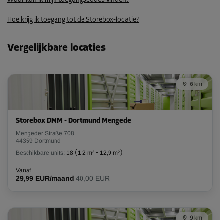
Waar kan ik mijn toegangscodes vinden?
57,59 EUR/maand
Hoe krijg ik toegang tot de Storebox-locatie?
Unit 53
Vergelijkbare locaties
Oppervlak: 5,8 m²
Inhoud: 13,9 m³
6 km
L:
2,5
m
B:
2,3
m
H:
2,4
m
-20%
Storebox DMM - Dortmund Mengede
Vanaf
Mengeder Straße 708
138,00 EUR/maand
44359 Dortmund
110,39 EUR/maand
Beschikbare units:
18
(
1,2 m²
-
12,9 m²
)
Vanaf
29,99 EUR/maand
40,00 EUR
Unit 73
Oppervlak: 5,9 m²
Inhoud: 14,2 m³
9 km