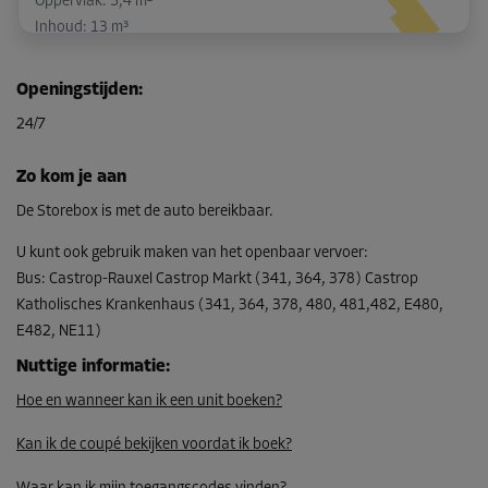
Oppervlak: 5,4 m²
Inhoud: 13 m³
L:
4,3
m
B:
1,3
m
H:
2,4
m
Openingstijden
:
-20%
24/7
Vanaf
131,00 EUR/maand
Zo kom je aan
104,79 EUR/maand
De Storebox is met de auto bereikbaar.
U kunt ook gebruik maken van het openbaar vervoer
:
Bus
:
Castrop-Rauxel Castrop Markt (341, 364, 378) Castrop
Unit 51
Katholisches Krankenhaus (341, 364, 378, 480, 481,482, E480,
Oppervlak: 2,3 m²
E482, NE11)
Inhoud: 5,5 m³
Nuttige informatie
:
L:
2,3
m
B:
1
m
H:
2,4
m
Hoe en wanneer kan ik een unit boeken?
-10%
Kan ik de coupé bekijken voordat ik boek?
Vanaf
64,00 EUR/maand