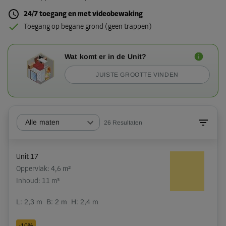
24/7 toegang en met videobewaking
Toegang op begane grond (geen trappen)
Wat komt er in de Unit?
JUISTE GROOTTE VINDEN
Alle maten
26
Resultaten
Unit 17
Oppervlak: 4,6 m²
Inhoud: 11 m³
L:
2,3
m
B:
2
m
H:
2,4
m
-10%