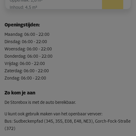
Oppervlak: 1,6 m²
Inhoud: 4,5 m³
L:
1,4
m
B:
1,1
m
H:
2,8
m
Openingstijden
:
-10%
Maandag
:
06:00
-
22:00
Dinsdag
:
06:00
-
22:00
Vanaf
45,00 EUR/maand
Woensdag
:
06:00
-
22:00
40,49 EUR/maand
Donderdag
:
06:00
-
22:00
Vrijdag
:
06:00
-
22:00
Zaterdag
:
06:00
-
22:00
Zondag
Unit 41
:
06:00
-
22:00
Oppervlak: 2,8 m²
Zo kom je aan
Inhoud: 7,8 m³
De Storebox is met de auto bereikbaar.
L:
1,9
m
B:
1,5
m
H:
2,8
m
U kunt ook gebruik maken van het openbaar vervoer
:
-10%
Bus
:
Sudbeckenpfad (345, 355, E08, E48, NE3), Gorch-Fock-Straße
Vanaf
(372)
72,00 EUR/maand