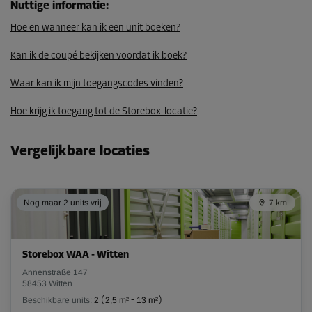
Nuttige informatie
:
64,79 EUR/maand
Hoe en wanneer kan ik een unit boeken?
Kan ik de coupé bekijken voordat ik boek?
Unit 58
Oppervlak: 12,8 m²
Waar kan ik mijn toegangscodes vinden?
Inhoud: 35,8 m³
Hoe krijg ik toegang tot de Storebox-locatie?
L:
4,3
m
B:
3
m
H:
2,8
m
Vergelijkbare locaties
-10%
Vanaf
151,00 EUR/maand
Nog maar 2 units vrij
7 km
135,89 EUR/maand
Storebox WAA - Witten
Unit 1
Annenstraße 147
Oppervlak: 8,5 m²
58453 Witten
Inhoud: 23,8 m³
Beschikbare units:
2
(
2,5 m²
-
13 m²
)