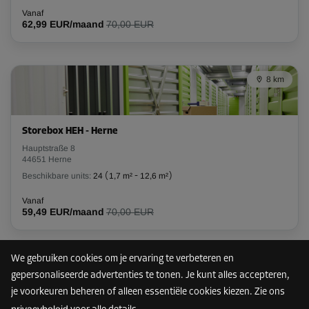
L:
3,2
m
B:
2,7
m
H:
2,8
m
Vanaf
62,99 EUR/maand
70,00 EUR
-10%
Vanaf
189,00 EUR/maand
8 km
170,09 EUR/maand
Storebox HEH - Herne
Unit 5
Hauptstraße 8
Oppervlak: 11,8 m²
44651 Herne
Inhoud: 33 m³
Beschikbare units:
24
(
1,7 m²
-
12,6 m²
)
Vanaf
L:
4
m
B:
3
m
H:
2,8
m
59,49 EUR/maand
70,00 EUR
-10%
Vanaf
We gebruiken cookies om je ervaring te verbeteren en
9 km
260,00 EUR/maand
gepersonaliseerde advertenties te tonen. Je kunt alles accepteren,
233,99 EUR/maand
je voorkeuren beheren of alleen essentiële cookies kiezen. Zie ons