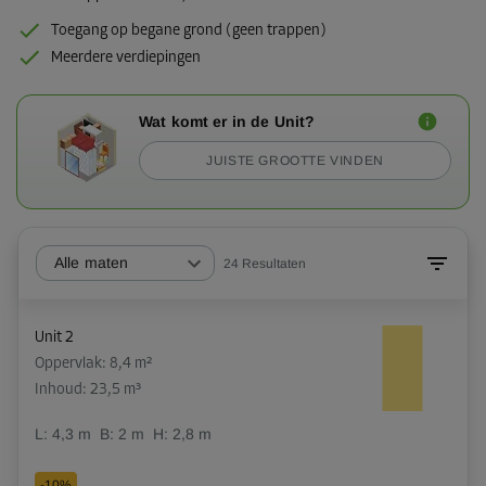
Toegang op begane grond (geen trappen)
Meerdere verdiepingen
Wat komt er in de Unit?
JUISTE GROOTTE VINDEN
Alle maten
24
Resultaten
Unit 2
Oppervlak: 8,4 m²
Inhoud: 23,5 m³
L:
4,3
m
B:
2
m
H:
2,8
m
-10%