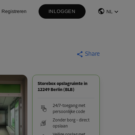
Registreren
INLOGGEN
NL
Share
Storebox opslagruimte in
12249 Berlin (BLB)
24/7-toegang met
persoonlijke code
Zonder borg – direct
opslaan
Veilige opslag met