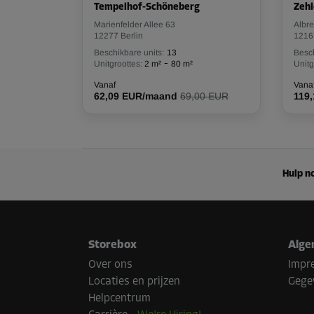
Tempelhof-Schöneberg
Zehl
Marienfelder Allee 63
Albre
12277 Berlin
1216
Beschikbare units:
13
Besch
-
Unitgroottes:
2 m²
80 m²
Unitg
Vanaf
Vana
62,09 EUR/maand
69,00 EUR
119
Hulp no
Storebox
Alge
Over ons
Impr
Locaties en prijzen
Gege
Helpcentrum