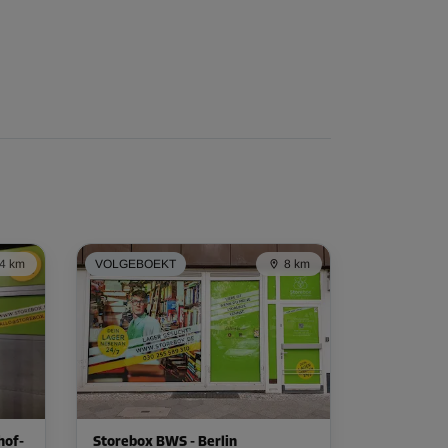
4 km
VOLGEBOEKT
8 km
hof-
Storebox BWS - Berlin