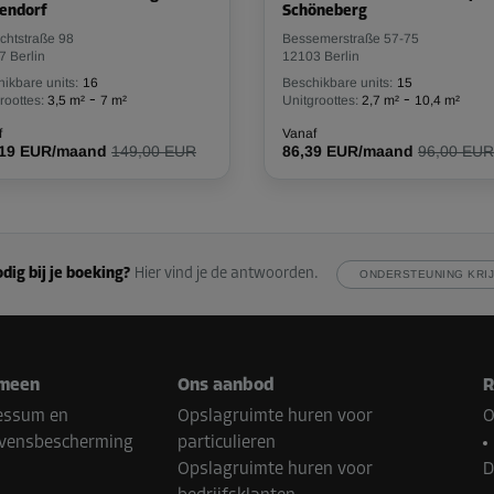
endorf
Schöneberg
chtstraße 98
Bessemerstraße 57-75
7 Berlin
12103 Berlin
ikbare units:
16
Beschikbare units:
15
-
-
roottes:
3,5 m²
7 m²
Unitgroottes:
2,7 m²
10,4 m²
f
Vanaf
,19 EUR/maand
149,00 EUR
86,39 EUR/maand
96,00 EUR
dig bij je boeking?
Hier vind je de antwoorden.
ONDERSTEUNING KRI
meen
Ons aanbod
R
essum en
Opslagruimte huren voor
O
vensbescherming
particulieren
Opslagruimte huren voor
D