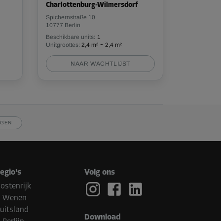
Charlottenburg-Wilmersdorf
Spichernstraße 10
10777 Berlin
Beschikbare units:
1
-
Unitgroottes:
2,4 m²
2,4 m²
NAAR WACHTLIJST
JGEN
egio's
Volg ons
ostenrijk
Wenen
uitsland
Download