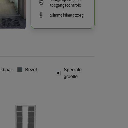
toegangscontrole
Slimme klimaatzorg
ikbaar
Bezet
Speciale
grootte