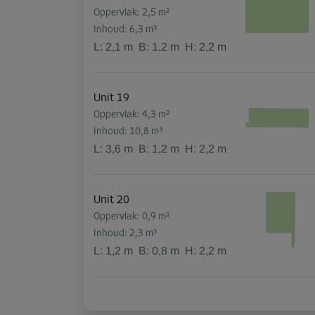
Oppervlak: 2,5 m²
Inhoud: 6,3 m³
L:
2,1
m
B:
1,2
m
H:
2,2
m
Unit 19
Oppervlak: 4,3 m²
Inhoud: 10,8 m³
L:
3,6
m
B:
1,2
m
H:
2,2
m
Unit 20
Oppervlak: 0,9 m²
Inhoud: 2,3 m³
L:
1,2
m
B:
0,8
m
H:
2,2
m