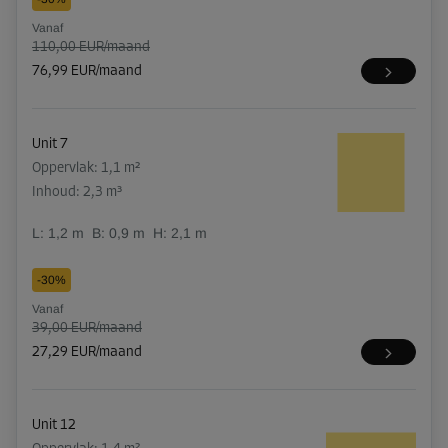
Vanaf
110,00 EUR/maand
76,99 EUR/maand
Unit 7
Oppervlak: 1,1 m²
Inhoud: 2,3 m³
L:
1,2
m
B:
0,9
m
H:
2,1
m
-30%
Vanaf
39,00 EUR/maand
27,29 EUR/maand
Unit 12