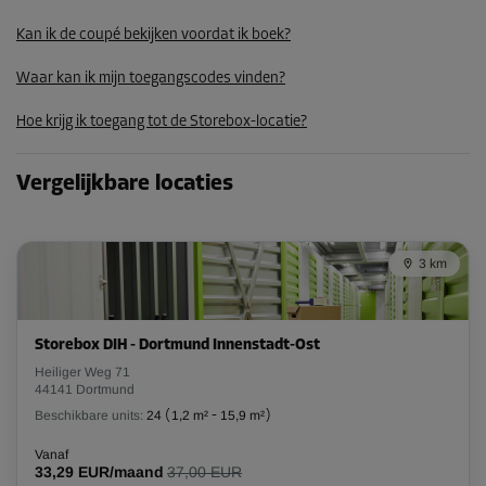
40,59 EUR/maand
Kan ik de coupé bekijken voordat ik boek?
Waar kan ik mijn toegangscodes vinden?
Unit 21
Hoe krijg ik toegang tot de Storebox-locatie?
Oppervlak: 1,4 m²
Inhoud: 2,9 m³
Vergelijkbare locaties
L:
1,5
m
B:
0,9
m
H:
2,1
m
-30%
3 km
Vanaf
47,00 EUR/maand
32,89 EUR/maand
Storebox DIH - Dortmund Innenstadt-Ost
Heiliger Weg 71
44141 Dortmund
Unit 27
Beschikbare units:
24
(
1,2 m²
-
15,9 m²
)
Oppervlak: 1,4 m²
Vanaf
Inhoud: 2,9 m³
33,29 EUR/maand
37,00 EUR