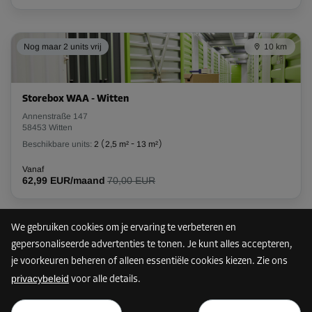
L:
1,2
m
B:
1,2
m
H:
2,1
m
-30%
Nog maar 2 units vrij
10 km
Vanaf
47,00 EUR/maand
32,89 EUR/maand
Storebox WAA - Witten
Annenstraße 147
58453 Witten
Unit 28
Beschikbare units:
2
(
2,5 m²
-
13 m²
)
Oppervlak: 1,8 m²
Vanaf
Inhoud: 3,8 m³
62,99 EUR/maand
70,00 EUR
L:
1,4
m
B:
1,3
m
H:
2,1
m
We gebruiken cookies om je ervaring te verbeteren en
12 km
-30%
gepersonaliseerde advertenties te tonen. Je kunt alles accepteren,
Vanaf
je voorkeuren beheren of alleen essentiële cookies kiezen. Zie ons
55,00 EUR/maand
privacybeleid
voor alle details.
38,49 EUR/maand
Storebox DMM - Dortmund Mengede
vanaf
TOON PLAN
Mengeder Straße 708