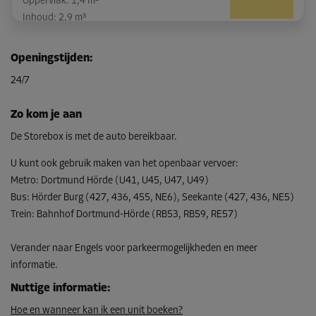
Oppervlak: 1,4 m²
Inhoud: 2,9 m³
L:
1,6
m
B:
0,9
m
H:
2,1
m
Openingstijden
:
-30%
24/7
Vanaf
47,00 EUR/maand
Zo kom je aan
32,89 EUR/maand
De Storebox is met de auto bereikbaar.
U kunt ook gebruik maken van het openbaar vervoer
:
Metro
:
Dortmund Hörde (U41, U45, U47, U49)
Unit 16
Bus
:
Hörder Burg (427, 436, 455, NE6), Seekante (427, 436, NE5)
Oppervlak: 2 m²
Trein
:
Bahnhof Dortmund-Hörde (RB53, RB59, RE57)
Inhoud: 4,2 m³
L:
2,2
m
B:
0,9
m
H:
2,1
m
Verander naar Engels voor parkeermogelijkheden en meer
informatie.
-30%
Nuttige informatie
:
Vanaf
Hoe en wanneer kan ik een unit boeken?
58,00 EUR/maand