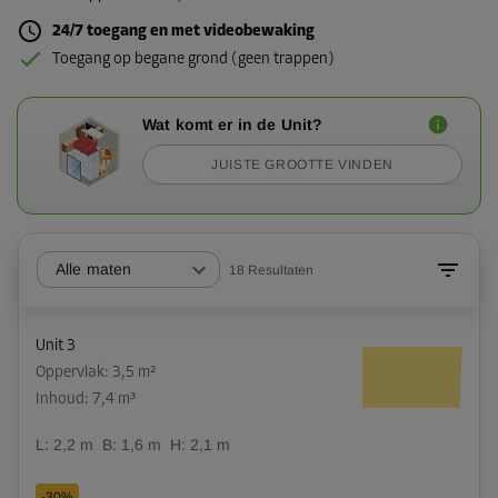
24/7 toegang en met videobewaking
Toegang op begane grond (geen trappen)
Wat komt er in de Unit?
JUISTE GROOTTE VINDEN
Alle maten
18
Resultaten
Unit 3
Oppervlak: 3,5 m²
Inhoud: 7,4 m³
L:
2,2
m
B:
1,6
m
H:
2,1
m
-30%