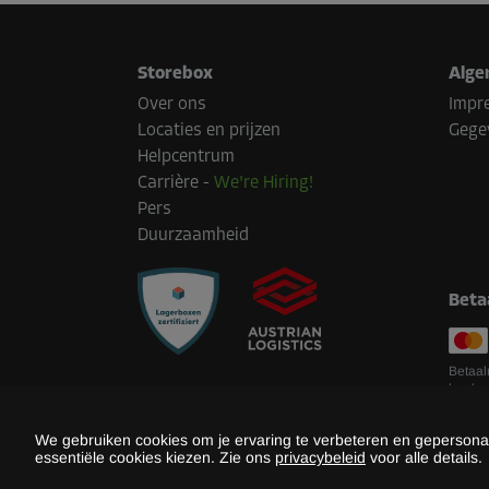
Storebox
Alge
Over ons
Impr
Locaties en prijzen
Gege
Helpcentrum
Carrière
-
We're Hiring!
Pers
Duurzaamheid
Beta
Betaal
land.
We gebruiken cookies om je ervaring te verbeteren en gepersonali
essentiële cookies kiezen. Zie ons
privacybeleid
voor alle details.