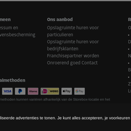
meen
Ons aanbod
R
essum en
Opslagruimte huren voor
O
vensbescherming
particulieren
Opslagruimte huren voor
D
bedrijfsklanten
Franchisepartner worden
N
Onroerend goed Contact
B
almethoden
Z
L
methoden kunnen variëren afhankelijk van de Storebox-locatie en het
seerde advertenties te tonen. Je kunt alles accepteren, je voorkeuren
©
2026
Storebox Holding GmbH