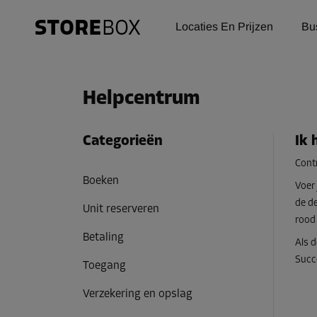
Locaties En Prijzen
Bu
Helpcentrum
Categorieën
Ik 
Contr
Boeken
Voer 
de de
Unit reserveren
rood 
Betaling
Als 
Succ
Toegang
Verzekering en opslag