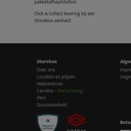
pakketafhaalstation
Click & Collect levering bij een
Storebox-eenheid
Storebox
Alge
Over ons
Impr
Locaties en prijzen
Gege
Helpcentrum
Carrière
-
We're Hiring!
Pers
Duurzaamheid
Beta