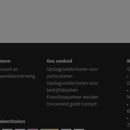
meen
Ons aanbod
R
essum en
Opslagruimte huren voor
O
vensbescherming
particulieren
Opslagruimte huren voor
D
bedrijfsklanten
Franchisepartner worden
N
Onroerend goed Contact
B
almethoden
Z