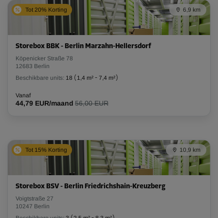
Tot 20% Korting
6,9 km
Storebox BBK - Berlin Marzahn-Hellersdorf
Köpenicker Straße 78
12683 Berlin
Beschikbare units:
18
(
1,4 m²
-
7,4 m²
)
Vanaf
44,79 EUR/maand
56,00 EUR
Tot 15% Korting
10,9 km
Storebox BSV - Berlin Friedrichshain-Kreuzberg
Voigtstraße 27
10247 Berlin