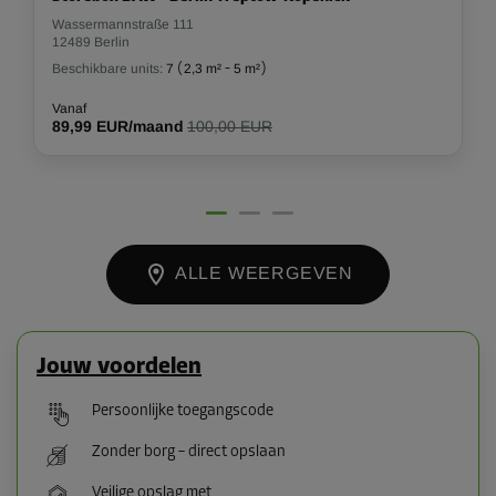
Wassermannstraße 111
12489 Berlin
Beschikbare units:
7
(
2,3 m²
-
5 m²
)
Vanaf
89,99 EUR/maand
100,00 EUR
ALLE WEERGEVEN
Jouw voordelen
Persoonlijke toegangscode
Zonder borg – direct opslaan
Veilige opslag met