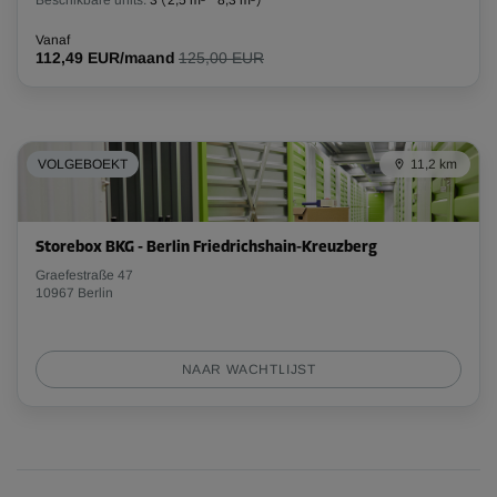
Beschikbare units:
3
(
2,5 m²
-
8,3 m²
)
Vanaf
112,49 EUR/maand
125,00 EUR
VOLGEBOEKT
11,2 km
Storebox BKG - Berlin Friedrichshain-Kreuzberg
Graefestraße 47
10967 Berlin
NAAR WACHTLIJST