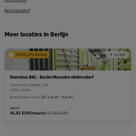
Lichtenberg
Reinickendorf
Meer locaties in Berlijn
Tot 30.11% Korting
6,4 km
Storebox BKC - Berlin Marzahn-Hellersdorf
Chemnitzer Straße 148
12621 Berlin
Beschikbare units:
24
(
1,4 m²
-
8,4 m²
)
Vanaf
46,82 EUR/maand
67,00 EUR