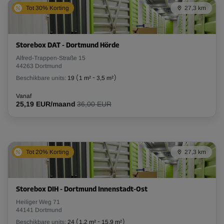
Tot 30% Korting
27,3 km
Storebox DAT - Dortmund Hörde
Alfred-Trappen-Straße 15
44263 Dortmund
Beschikbare units:
19
(
1 m²
-
3,5 m²
)
Vanaf
25,19 EUR/maand
36,00 EUR
Tot 20% Korting
27,3 km
Storebox DIH - Dortmund Innenstadt-Ost
Heiliger Weg 71
44141 Dortmund
Beschikbare units:
24
(
1,2 m²
-
15,9 m²
)