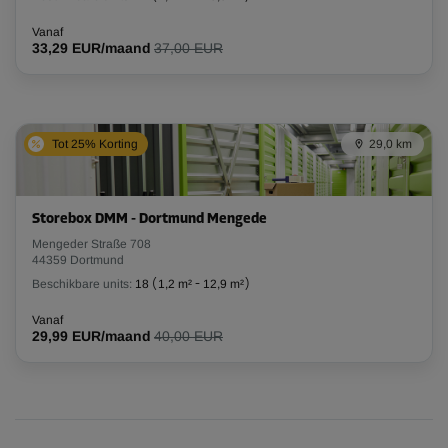
Vanaf
33,29 EUR/maand
37,00 EUR
Tot 25% Korting
29,0 km
Storebox DMM - Dortmund Mengede
Mengeder Straße 708
44359 Dortmund
Beschikbare units:
18
(
1,2 m²
-
12,9 m²
)
Vanaf
29,99 EUR/maand
40,00 EUR