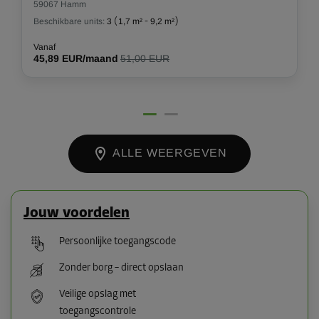
59067 Hamm
Beschikbare units:
3
(
1,7 m²
-
9,2 m²
)
Vanaf
45,89 EUR/maand
51,00 EUR
ALLE WEERGEVEN
Jouw voordelen
Persoonlijke toegangscode
Zonder borg – direct opslaan
Veilige opslag met
toegangscontrole