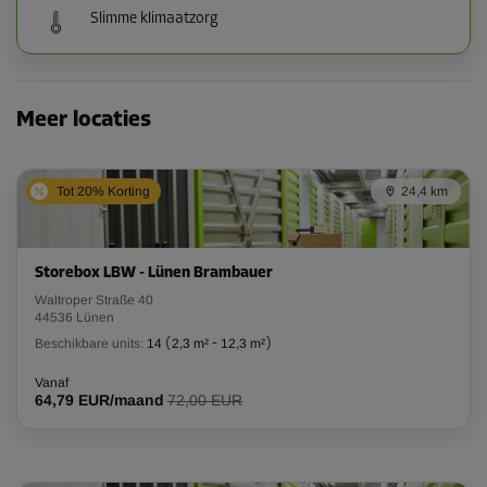
Slimme klimaatzorg
Meer locaties
Tot 20% Korting
24,4 km
Storebox LBW - Lünen Brambauer
Waltroper Straße 40
44536 Lünen
Beschikbare units:
14
(
2,3 m²
-
12,3 m²
)
Vanaf
64,79 EUR/maand
72,00 EUR